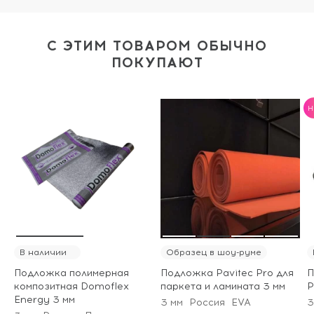
С ЭТИМ ТОВАРОМ ОБЫЧНО
ПОКУПАЮТ
H
В наличии
Образец в шоу-руме
Подложка полимерная
Подложка Pavitec Pro для
П
композитная Domoflex
паркета и ламината 3 мм
P
Energy 3 мм
3 мм
Россия
EVA
3