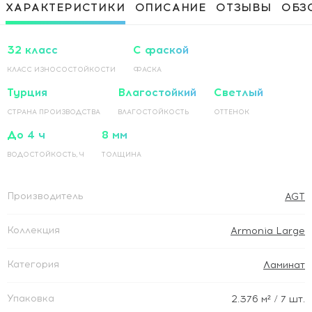
Приклеивание ламинированного
1 500 Руб / м²
ХАРАКТЕРИСТИКИ
ОПИСАНИЕ
ОТЗЫВЫ
ОБЗ
покрытия на основание по прямой
Приклеивание ламинированного
1 500 Руб / м²
покрытия на основание по диагонали
32 класс
С фаской
КЛАСС ИЗНОСОСТОЙКОСТИ
ФАСКА
Турция
Влагостойкий
Светлый
СТРАНА ПРОИЗВОДСТВА
ВЛАГОСТОЙКОСТЬ
ОТТЕНОК
До 4 ч
8 мм
ВОДОСТОЙКОСТЬ, Ч
ТОЛЩИНА
Производитель
AGT
Коллекция
Armonia Large
Категория
Ламинат
Упаковка
2.376
м²
/ 7 шт.