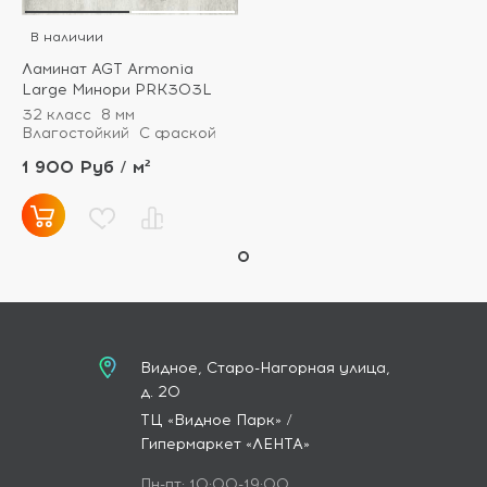
В наличии
Ламинат AGT Armonia
Large Минори PRK303L
32 класс
8 мм
Влагостойкий
С фаской
1 900 Руб / м²
Видное, Старо-Нагорная улица,
д. 20
ТЦ «Видное Парк» /
Гипермаркет «ЛЕНТА»
Пн-пт: 10:00-19:00,