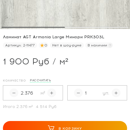
Ламинат AGT Armonia Large Минори PRK303L
Артикул:
2-11477
0
Нет в шоу-руме
В наличии
1 900 Руб / м²
РАССЧИТАТЬ
КОЛИЧЕСТВО
м²
уп.
Итого
2.376
м²
4 514 Руб
В КОРЗИНУ