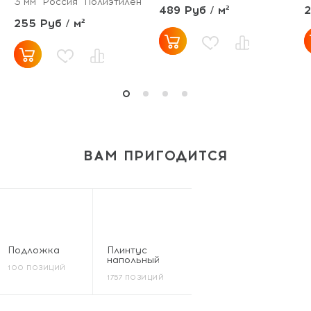
3 мм
Россия
Полиэтилен
489 Руб / м²
2
255 Руб / м²
ВАМ ПРИГОДИТСЯ
Подложка
Плинтус
напольный
100 ПОЗИЦИЙ
1757 ПОЗИЦИЙ