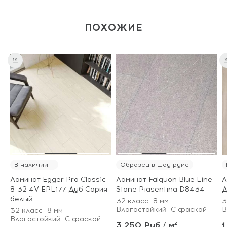
ПОХОЖИЕ
В наличии
Образец в шоу-руме
Ламинат Egger Pro Classic
Ламинат Falquon Blue Line
Л
8-32 4V EPL177 Дуб Сория
Stone Piasentina D8434
Д
белый
32 класс
8 мм
3
Влагостойкий
С фаской
В
32 класс
8 мм
Влагостойкий
С фаской
3 250 Руб / м²
1