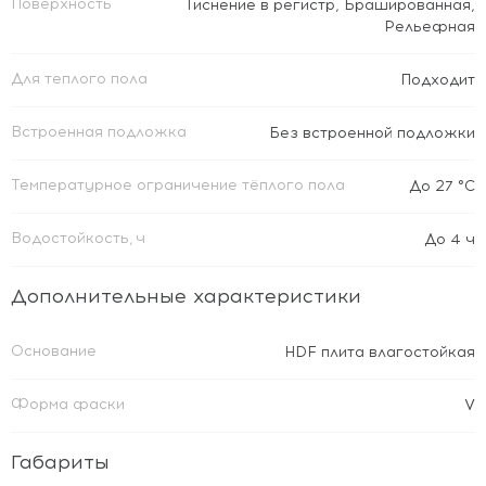
Поверхность
Тиснение в регистр
,
Брашированная
,
Рельефная
Для теплого пола
Подходит
Встроенная подложка
Без встроенной подложки
Температурное ограничение тёплого пола
До 27 °C
Водостойкость, ч
До 4 ч
Дополнительные характеристики
Основание
HDF плита влагостойкая
Форма фаски
V
Габариты