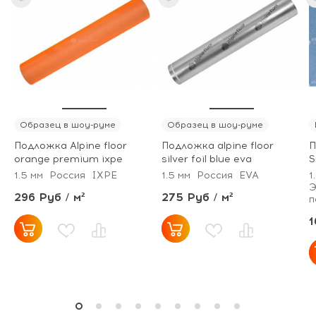
Образец в шоу-руме
Образец в шоу-руме
Подложка Alpine floor
Подложка alpine floor
П
orange premium ixpe
silver foil blue eva
S
1.5 мм
Россия
IXPE
1.5 мм
Россия
EVA
1
Э
296 Руб / м²
275 Руб / м²
п
1