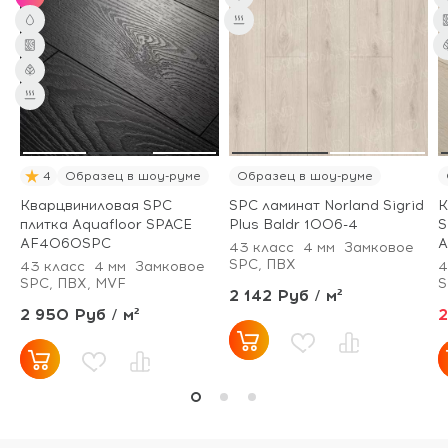
4
Образец в шоу-руме
Образец в шоу-руме
Кварцвиниловая SPC
SPC ламинат Norland Sigrid
К
плитка Aquafloor SPACE
Plus Baldr 1006-4
S
AF4060SPC
A
43 класс
4 мм
Замковое
SPC, ПВХ
43 класс
4 мм
Замковое
4
SPC, ПВХ, MVF
S
2 142 Руб / м²
2 950 Руб / м²
2