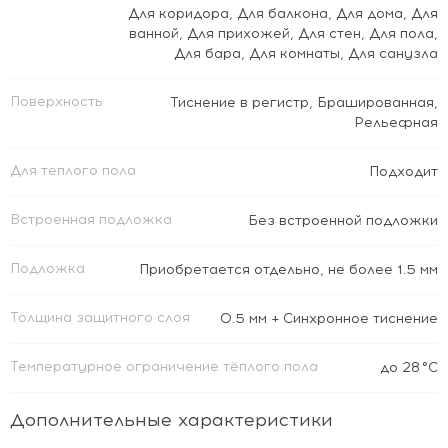
Для коридора
,
Для балкона
,
Для дома
,
Для
ванной
,
Для прихожей
,
Для стен
,
Для пола
,
Для бара
,
Для комнаты
,
Для санузла
Поверхность
Тиснение в регистр
,
Брашированная
,
Рельефная
Для теплого пола
Подходит
Встроенная подложка
Без встроенной подложки
Подложка
Приобретается отдельно, не более 1.5 мм
Толщина защитного слоя
0.5 мм + Cинхронное тиснение
Температурное ограничение тёплого пола
до 28 °C
Дополнительные характеристики