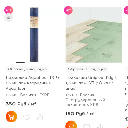
HIT
HIT
H
Образец в шоу-руме
Образец в шоу-руме
Подложка Aquafloor IXPE
Подложка Uniplex Ridgit
П
1.5 мм под кварцвинил
1,5 мм под LVT (10 кв.м/
1
Aquafloor
упак)
п
п
1.5 мм
Бельгия
IXPE
1.5 мм
Россия
Экструдированный
1
350 Руб / м²
полистирол XPS
Э
п
150 Руб / м²
1