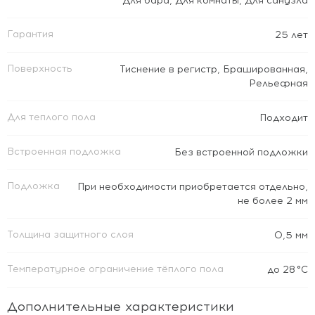
Для бара
,
Для комнаты
,
Для санузла
Гарантия
25 лет
Поверхность
Тиснение в регистр
,
Брашированная
,
Рельефная
Для теплого пола
Подходит
Встроенная подложка
Без встроенной подложки
Подложка
При необходимости приобретается отдельно,
не более 2 мм
Толщина защитного слоя
0,5 мм
Температурное ограничение тёплого пола
до 28 °C
Дополнительные характеристики