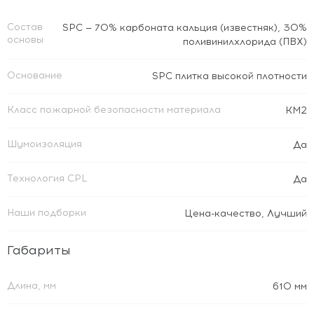
Состав
SPC — 70% карбоната кальция (известняк), 30%
основы
поливинилхлорида (ПВХ)
Основание
SPC плитка высокой плотности
Класс пожарной безопасности материала
КМ2
Шумоизоляция
Да
Технология CPL
Да
Наши подборки
Цена-качество
,
Лучший
Габариты
Длина, мм
610 мм