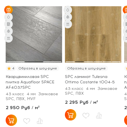
4
Образец в шоу-руме
Образец в шоу-руме
Кварцвиниловая SPC
SPC ламинат Tulesna
К
плитка Aquafloor SPACE
Ottimo Costante 1004-5
п
AF4037SPC
A
43 класс
4 мм
Замковое
SPC, ПВХ
43 класс
4 мм
Замковое
4
SPC, ПВХ, MVF
S
2 295 Руб / м²
2 950 Руб / м²
2