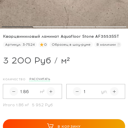
Кварцвиниловый ламинат Aquafloor Stone AF3553SST
Артикул:
3-7524
0
Образец в шоу-руме
В наличии
3 200 Руб / м²
РАССЧИТАТЬ
КОЛИЧЕСТВО
м²
уп.
Итого
1.86
м²
5 952 Руб
В КОРЗИНУ