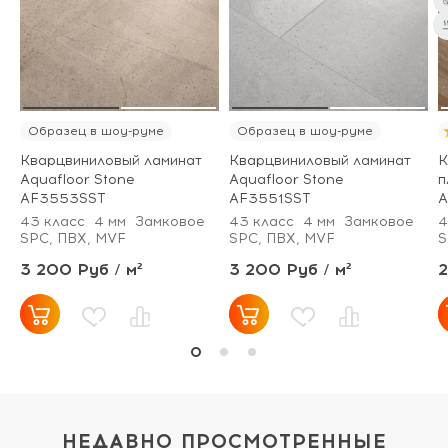
Образец в шоу-руме
Образец в шоу-руме
Кварцвиниловый ламинат
Кварцвиниловый ламинат
К
Aquafloor Stone
Aquafloor Stone
п
AF3553SST
AF3551SST
A
43 класс
4 мм
Замковое
43 класс
4 мм
Замковое
4
SPC, ПВХ, MVF
SPC, ПВХ, MVF
S
3 200 Руб / м²
3 200 Руб / м²
2
НЕДАВНО ПРОСМОТРЕННЫЕ