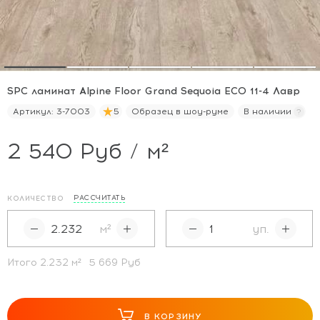
SPC ламинат Alpine Floor Grand Sequoia ECO 11-4 Лавр
Артикул:
3-7003
5
Образец в шоу-руме
В наличии
2 540 Руб / м²
РАССЧИТАТЬ
КОЛИЧЕСТВО
м²
уп.
Итого
2.232
м²
5 669 Руб
В КОРЗИНУ