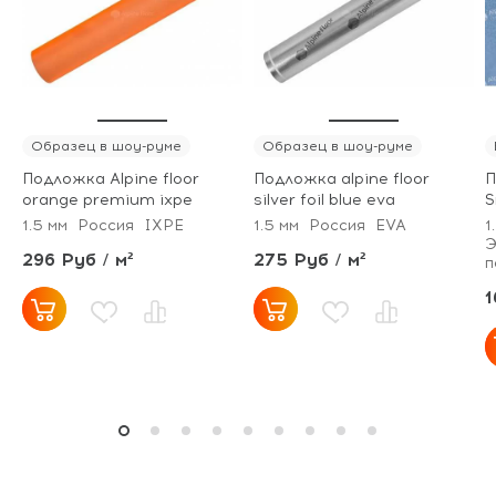
Образец в шоу-руме
Образец в шоу-руме
Подложка Alpine floor
Подложка alpine floor
П
orange premium ixpe
silver foil blue eva
S
1.5 мм
Россия
IXPE
1.5 мм
Россия
EVA
1
Э
296 Руб / м²
275 Руб / м²
п
1