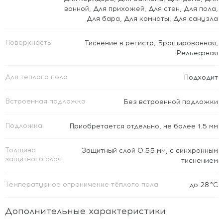
ванной
,
Для прихожей
,
Для стен
,
Для пола
,
Для бара
,
Для комнаты
,
Для санузла
Поверхность
Тиснение в регистр
,
Брашированная
,
Рельефная
Для теплого пола
Подходит
Встроенная подложка
Без встроенной подложки
Подложка
Приобретается отдельно, не более 1.5 мм
Толщина
Защитный слой 0.55 мм, с синхронным
защитного слоя
тиснением
Температурное ограничение тёплого пола
до 28 °C
Дополнительные характеристики