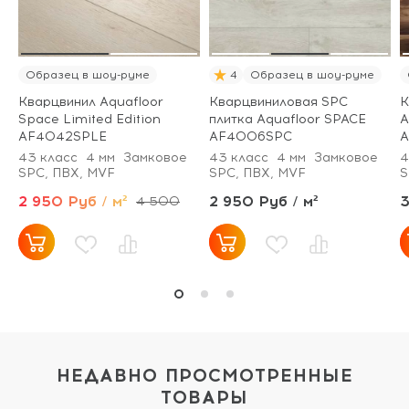
Образец в шоу-руме
4
Образец в шоу-руме
Кварцвинил Aquafloor
Кварцвиниловая SPC
К
Space Limited Edition
плитка Aquafloor SPACE
A
AF4042SPLE
AF4006SPC
A
43 класс
4 мм
Замковое
43 класс
4 мм
Замковое
4
SPC, ПВХ, MVF
SPC, ПВХ, MVF
S
2 950 Руб / м²
2 950 Руб / м²
3
4 500
НЕДАВНО ПРОСМОТРЕННЫЕ
ТОВАРЫ