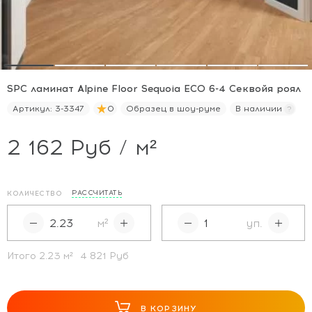
SPC ламинат Alpine Floor Sequoia ECO 6-4 Секвойя роял
Артикул:
3-3347
0
Образец в шоу-руме
В наличии
2 162 Руб / м²
РАССЧИТАТЬ
КОЛИЧЕСТВО
м²
уп.
Итого
2.23
м²
4 821 Руб
В КОРЗИНУ