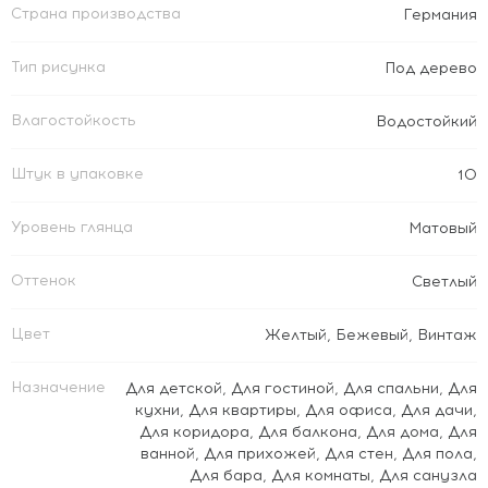
Страна производства
Германия
Тип рисунка
Под дерево
Влагостойкость
Водостойкий
Штук в упаковке
10
Уровень глянца
Матовый
Оттенок
Светлый
Цвет
Желтый
,
Бежевый
,
Винтаж
Назначение
Для детской
,
Для гостиной
,
Для спальни
,
Для
кухни
,
Для квартиры
,
Для офиса
,
Для дачи
,
Для коридора
,
Для балкона
,
Для дома
,
Для
ванной
,
Для прихожей
,
Для стен
,
Для пола
,
Для бара
,
Для комнаты
,
Для санузла