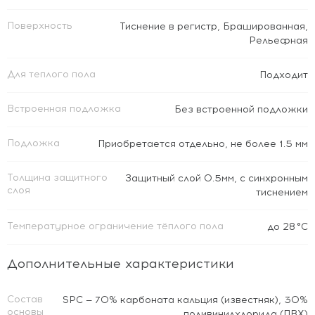
Поверхность
Тиснение в регистр
,
Брашированная
,
Рельефная
Для теплого пола
Подходит
Встроенная подложка
Без встроенной подложки
Подложка
Приобретается отдельно, не более 1.5 мм
Толщина защитного
Защитный слой 0.5мм, с синхронным
слоя
тиснением
Температурное ограничение тёплого пола
до 28 °C
Дополнительные характеристики
Состав
SPC — 70% карбоната кальция (известняк), 30%
основы
поливинилхлорида (ПВХ)