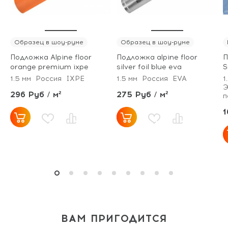
Образец в шоу-руме
Образец в шоу-руме
Подложка Alpine floor
Подложка alpine floor
П
orange premium ixpe
silver foil blue eva
S
1.5 мм
Россия
IXPE
1.5 мм
Россия
EVA
1
Э
296 Руб / м²
275 Руб / м²
п
1
ВАМ ПРИГОДИТСЯ