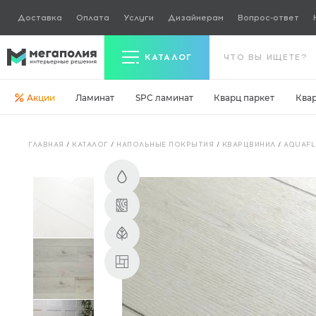
Доставка
Оплата
Услуги
Дизайнерам
Вопрос-ответ
КАТАЛОГ
Акции
Ламинат
SPC ламинат
Кварц паркет
Ква
Керамогранит
ГЛАВНАЯ
/
КАТАЛОГ
/
НАПОЛЬНЫЕ ПОКРЫТИЯ
/
КВАРЦВИНИЛ
/
AQUAF
Ламинат
Кварц паркет
Кварцвинил
Ковровая плитка
Паркетная доска
Инженерная доска