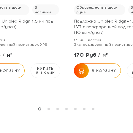
сть в шоу-
В
Образец есть в шоу-
наличии
руме
Uniplex Ridgit 1,5 мм под
Подложка Uniplex Ridgit+ 1
.м/упак)
LVT с перфорацией под те
(10 кв.м/упак)
сия
1.5 мм
Россия
ованный полистирол XPS
Экструдированный полистиро
 / м²
170 Руб / м²
КУПИТЬ
 КОРЗИНУ
В КОРЗИНУ
В 1 КЛИК