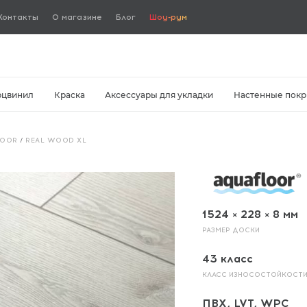
Контакты
О магазине
Блог
Шоу-рум
рцвинил
Краска
Аксессуары для укладки
Настенные покр
LOOR
/
REAL WOOD XL
1524 × 228 × 8 мм
РАЗМЕР ДОСКИ
43 класс
КЛАСС ИЗНОСОСТОЙКОСТ
ПВХ, LVT, WPC