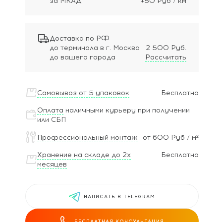
за МКАД
+50 Руб / км
Доставка по РФ
до терминала в г. Москва
2 500 Руб.
до вашего города
Рассчитать
Самовывоз от 5 упаковок
Бесплатно
Оплата
наличными курьеру при получении
или СБП
Профессиональный монтаж
от 600 Руб / м²
Хранение на складе до 2х
Бесплатно
месяцев
НАПИСАТЬ В TELEGRAM
БЕСПЛАТНАЯ КОНСУЛЬТАЦИЯ