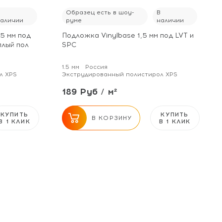
В
Образец есть в шоу-
В
наличии
руме
наличии
,5 мм под
Подложка Vinylbase 1,5 мм под LVT и
плый пол
SPC
1.5 мм
Россия
л XPS
Экструдированный полистирол XPS
189 Руб / м²
КУПИТЬ
КУПИТЬ
В КОРЗИНУ
В 1 КЛИК
В 1 КЛИК