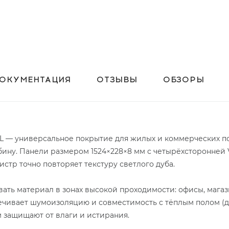
ОКУМЕНТАЦИЯ
ОТЗЫВЫ
ОБЗОРЫ
XL — универсальное покрытие для жилых и коммерческих 
бину. Панели размером 1524×228×8 мм с четырёхсторонней 
стр точно повторяет текстуру светлого дуба.
ать материал в зонах высокой проходимости: офисы, магази
ечивает шумоизоляцию и совместимость с тёплым полом (до
м защищают от влаги и истирания.