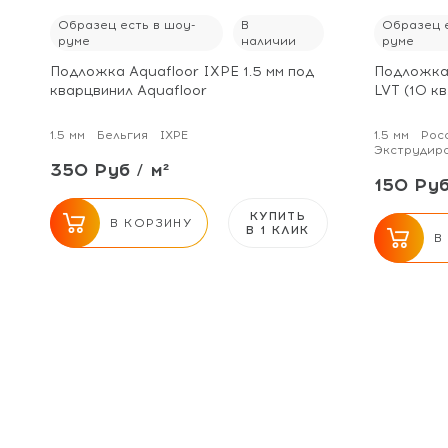
Образец есть в шоу-
В
Образец е
руме
наличии
руме
Подложка Aquafloor IXPE 1.5 мм под
Подложка 
кварцвинил Aquafloor
LVT (10 кв
1.5 мм
Бельгия
IXPE
1.5 мм
Рос
Экструдир
350 Руб / м²
150 Руб
КУПИТЬ
В КОРЗИНУ
В 1 КЛИК
В