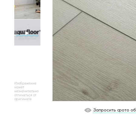
Массивная доска
Террасная доска
Аксессуары для укладки
Настенные покрытия
Отопительное оборудование
Бренды
Изображение
может
незначительно
Новинки
отличаться от
оригинала
По распродаже и скидке
Запросить фото о
Популярные товары