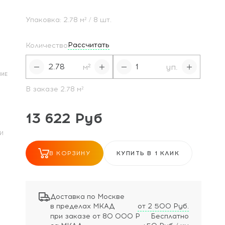
Упаковка:
2.78
м²
/ 8 шт.
Рассчитать
Количество
м²
уп.
НИЕ
В заказе
2.78
м²
13 622 Руб
И
В КОРЗИНУ
КУПИТЬ В 1 КЛИК
Доставка по Москве
в пределах МКАД
от 2 500 Руб.
при заказе
от 80 000 Р
Бесплатно