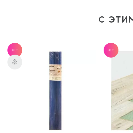
С ЭТИ
HIT
HIT