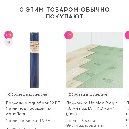
С ЭТИМ ТОВАРОМ ОБЫЧНО
ПОКУПАЮТ
HIT
HIT
H
Образец в шоу-руме
Образец в шоу-руме
Подложка Aquafloor IXPE
Подложка Uniplex Ridgit
П
1.5 мм под кварцвинил
1,5 мм под LVT (10 кв.м/
1
Aquafloor
упак)
п
п
1.5 мм
Бельгия
IXPE
1.5 мм
Россия
Экструдированный
1