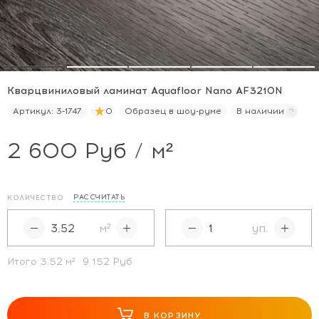
Кварцвиниловый ламинат Aquafloor Nano AF3210N
Артикул:
3-1747
0
Образец в шоу-руме
В наличии
2 600 Руб / м²
РАССЧИТАТЬ
КОЛИЧЕСТВО
м²
уп.
Итого
3.52
м²
9 152 Руб
В КОРЗИНУ