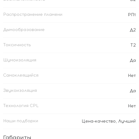
Распространение пламени
РП1
Дымообразование
Д2
Токсичность
Т2
Шумоизоляция
Да
Самоклеящийся
Нет
Звукоизоляция
Да
Технология CPL
Нет
Наши подборки
Цена-качество
,
Лучший
Габариты