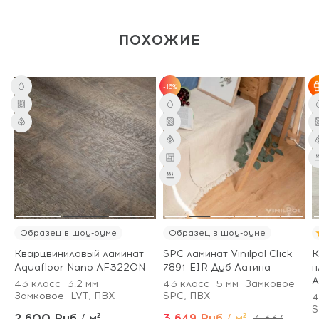
ПОХОЖИЕ
-16%
Образец в шоу-руме
Образец в шоу-руме
Кварцвиниловый ламинат
SPC ламинат Vinilpol Click
К
Aquafloor Nano AF3220N
7891-EIR Дуб Латина
п
43 класс
3.2 мм
43 класс
5 мм
Замковое
Замковое
LVT, ПВХ
SPC, ПВХ
4
S
2 600 Руб / м²
3 649 Руб / м²
4 337