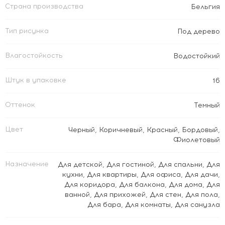
Страна производства
Бельгия
Тип рисунка
Под дерево
Влагостойкость
Водостойкий
Штук в упаковке
16
Оттенок
Темный
Цвет
Черный
,
Коричневый
,
Красный
,
Бордовый
,
Фиолетовый
Назначение
Для детской
,
Для гостиной
,
Для спальни
,
Для
кухни
,
Для квартиры
,
Для офиса
,
Для дачи
,
Для коридора
,
Для балкона
,
Для дома
,
Для
ванной
,
Для прихожей
,
Для стен
,
Для пола
,
Для бара
,
Для комнаты
,
Для санузла