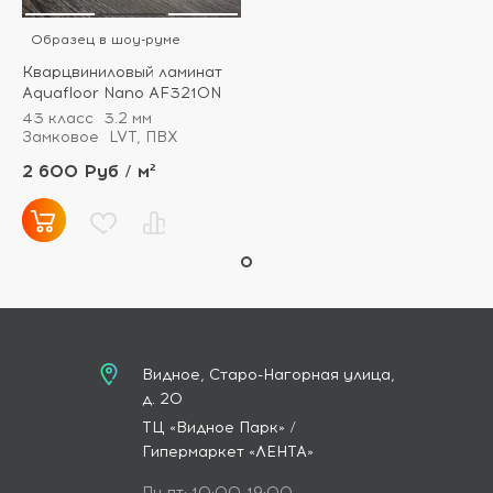
Образец в шоу-руме
Кварцвиниловый ламинат
Aquafloor Nano AF3210N
43 класс
3.2 мм
Замковое
LVT, ПВХ
2 600 Руб / м²
Видное, Старо-Нагорная улица,
д. 20
ТЦ «Видное Парк» /
Гипермаркет «ЛЕНТА»
Пн-пт: 10:00-19:00,