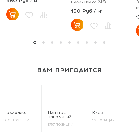
350 Руб / м²
полистирол XPS
Э
п
150 Руб / м²
1
ВАМ ПРИГОДИТСЯ
Подложка
Плинтус
Клей
напольный
100 ПОЗИЦИЙ
52 ПОЗИЦИИ
1757 ПОЗИЦИЙ