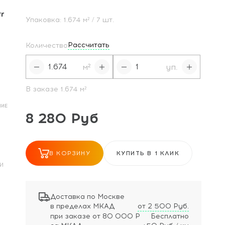
r
Упаковка:
1.674
м²
/ 7 шт.
Рассчитать
Количество
м²
уп.
В заказе
1.674
м²
НИЕ
8 280 Руб
В КОРЗИНУ
КУПИТЬ В 1 КЛИК
И
Доставка по Москве
в пределах МКАД
от 2 500 Руб.
при заказе
от 80 000 Р
Бесплатно