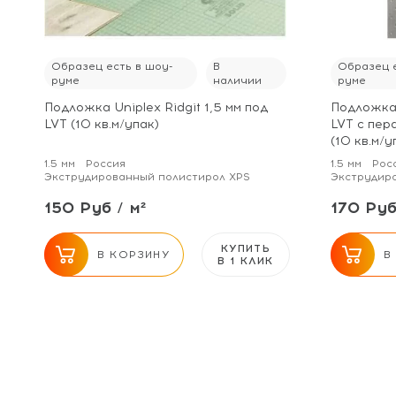
Образец есть в шоу-
В
Образец е
руме
наличии
руме
Подложка Uniplex Ridgit 1,5 мм под
Подложка 
LVT (10 кв.м/упак)
LVT с пер
(10 кв.м/у
1.5 мм
Россия
1.5 мм
Рос
Экструдированный полистирол XPS
Экструдир
150 Руб / м²
170 Руб
КУПИТЬ
В КОРЗИНУ
В
В 1 КЛИК