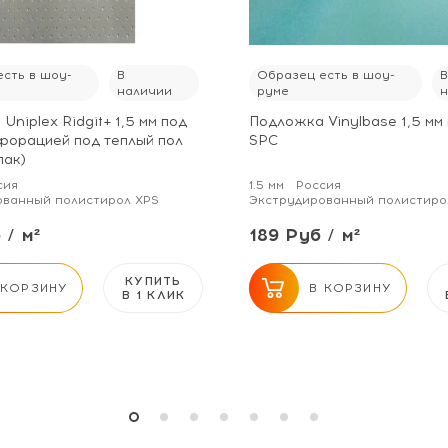
сть в шоу-
В
Образец есть в шоу-
наличии
руме
Uniplex Ridgit+ 1,5 мм под
Подложка Vinylbase 1,5 мм 
форацией под теплый пол
SPC
пак)
сия
1.5 мм
Россия
ованный полистирол XPS
Экструдированный полистиро
 / м²
189 Руб / м²
КУПИТЬ
 КОРЗИНУ
В КОРЗИНУ
В 1 КЛИК