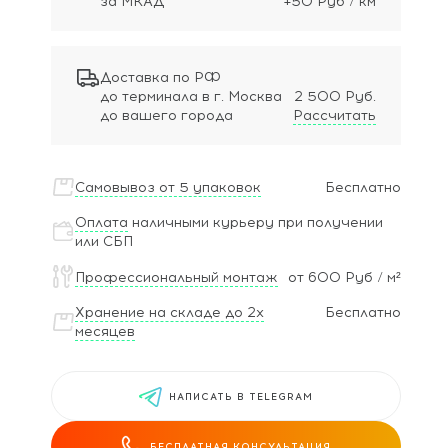
за МКАД
+50 Руб / км
Доставка по РФ
до терминала в г. Москва
2 500 Руб.
до вашего города
Рассчитать
Самовывоз от 5 упаковок
Бесплатно
Оплата
наличными курьеру при получении
или СБП
Профессиональный монтаж
от 600 Руб / м²
Хранение на складе до 2х
Бесплатно
месяцев
НАПИСАТЬ В TELEGRAM
БЕСПЛАТНАЯ КОНСУЛЬТАЦИЯ