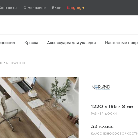
Контакты
О магазине
Блог
Шоу-рум
рцвинил
Краска
Аксессуары для укладки
Настенные покр
ND
/
NEOWOOD
1220 × 196 × 8 мм
РАЗМЕР ДОСКИ
33 класс
КЛАСС ИЗНОСОСТОЙКОСТ