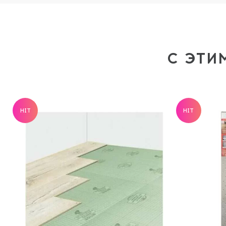
С ЭТИ
HIT
HIT