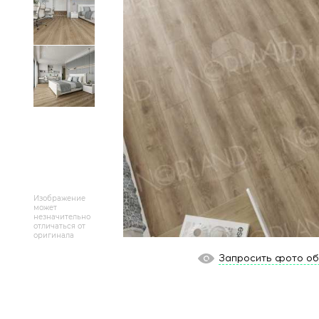
Массивная доска
Террасная доска
Аксессуары для укладки
Настенные покрытия
Отопительное оборудование
Бренды
Изображение
может
Новинки
незначительно
отличаться от
оригинала
По распродаже и скидке
Запросить фото о
Популярные товары