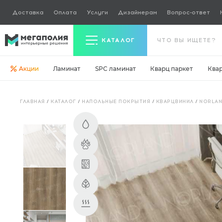
Доставка
Оплата
Услуги
Дизайнерам
Вопрос-ответ
КАТАЛОГ
Акции
Ламинат
SPC ламинат
Кварц паркет
Ква
Керамогранит
ГЛАВНАЯ
/
КАТАЛОГ
/
НАПОЛЬНЫЕ ПОКРЫТИЯ
/
КВАРЦВИНИЛ
/
NORLA
Ламинат
Кварц паркет
Кварцвинил
Ковровая плитка
Паркетная доска
Инженерная доска