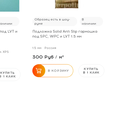
В
Образец есть в шоу-
В
наличии
руме
наличии
под LVT и
Подложка Solid Anti Slip гармошка
под SPC, WPC и LVT 1.5 мм
1.5 мм
Россия
л XPS
300 Руб / м²
КУПИТЬ
В КОРЗИНУ
В 1 КЛИК
КУПИТЬ
В 1 КЛИК