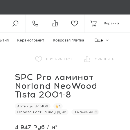
8 (800) 301-61-43
Корзина
КОЛЛ-ЦЕНТР /
ДО 19:00
+7 (495) 118-29-26
ШОУ-РУМ /
ДО 19:00
Ещё
ытия
Керамогранит
Ковровая плитка
ЗАКАЗАТЬ ЗВОНОК
В ИЗБРАННОЕ
СРАВНИТЬ
SPC Pro ламинат
ZAKAZ@MEGAPOLIYA.RU
E-MAIL
Norland NeoWood
Видное, ул. Старо-Нагорная, д.
20 ТЦ «Видное Парк»
Tista 2001-8
ШОУ-РУМ
Артикул:
3-13109
5
Образец есть в шоу-руме
В наличии
4 947 Руб / м²
И