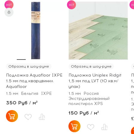
HIT
HIT
H
Образец в шоу-руме
Образец в шоу-руме
Подложка Aquafloor IXPE
Подложка Uniplex Ridgit
П
1.5 мм под кварцвинил
1,5 мм под LVT (10 кв.м/
1
Aquafloor
упак)
п
п
1.5 мм
Бельгия
IXPE
1.5 мм
Россия
Экструдированный
1
350 Руб / м²
полистирол XPS
Э
п
150 Руб / м²
1