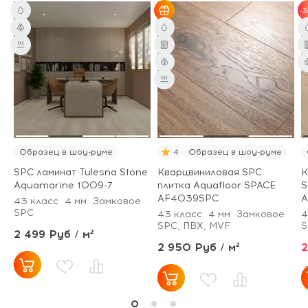
-3
Образец в шоу-руме
4
Образец в шоу-руме
SPC ламинат Tulesna Stone
Кварцвиниловая SPC
К
Aquamarine 1009-7
плитка Aquafloor SPACE
S
AF4039SPC
A
43 класс
4 мм
Замковое
SPC
43 класс
4 мм
Замковое
4
SPC, ПВХ, MVF
S
2 499 Руб / м²
2 950 Руб / м²
2