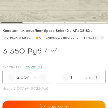
Кварцвинил Aquafloor Space Select XL AF4081SXL
Артикул:
3-12860
0
Образец в шоу-руме
В наличии
3 350 Руб / м²
РАССЧИТАТЬ
КОЛИЧЕСТВО
м²
уп.
Итого
2.007
м²
6 723 Руб
В КОРЗИНУ