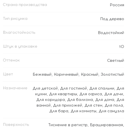
Страна производства
Россия
Тип рисунка
Под дерево
Влагостойкость
Водостойкий
Штук в упаковке
10
Оттенок
Светлый
Цвет
Бежевый
,
Коричневый
,
Красный
,
Золотистый
Назначение
Для детской
,
Для гостиной
,
Для спальни
,
Для
кухни
,
Для квартиры
,
Для офиса
,
Для дачи
,
Для коридора
,
Для балкона
,
Для дома
,
Для
ванной
,
Для прихожей
,
Для стен
,
Для пола
,
Для бара
,
Для комнаты
,
Для санузла
Поверхность
Тиснение в регистр
,
Брашированная
,