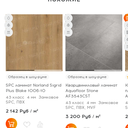
Образец в шоу-руме
Образец в шоу-руме
SPC ламинат Norland Sigrid
Кварцвиниловый ламинат
К
Plus Blake 1006-10
Aquafloor Stone
п
AF3543CST
A
43 класс
4 мм
Замковое
SPC, ПВХ
43 класс
4 мм
Замковое
4
SPC, ПВХ, MVF
S
2 142 Руб / м²
3 200 Руб / м²
2