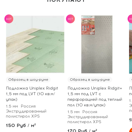
HIT
HIT
H
Образец в шоу-руме
Образец в шоу-руме
Подложка Uniplex Ridgit
Подложка Uniplex Ridgit+
П
1,5 мм под LVT (10 кв.м/
1,5 мм под LVT с
п
упак)
перфорацией под теплый
1
пол (10 кв.м/упак)
Э
1.5 мм
Россия
п
Экструдированный
1.5 мм
Россия
полистирол XPS
Экструдированный
1
полистирол XPS
150 Руб / м²
170 Руб / м²