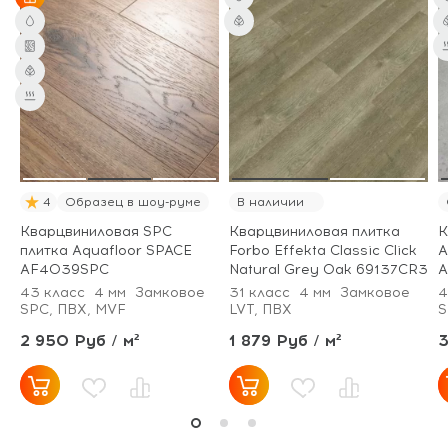
4
Образец в шоу-руме
В наличии
Кварцвиниловая SPC
Кварцвиниловая плитка
К
плитка Aquafloor SPACE
Forbo Effekta Classic Click
A
AF4039SPC
Natural Grey Oak 69137CR3
A
43 класс
4 мм
Замковое
31 класс
4 мм
Замковое
4
SPC, ПВХ, MVF
LVT, ПВХ
S
2 950 Руб / м²
1 879 Руб / м²
3