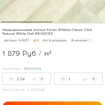
Кварцвиниловая плитка Forbo Effekta Classic Click
Natural White Oak 69130CR3
Артикул:
3-11077
0
Нет в шоу-руме
В наличии
1 879 Руб / м²
РАССЧИТАТЬ
КОЛИЧЕСТВО
м²
уп.
Итого
2.24
м²
4 209 Руб