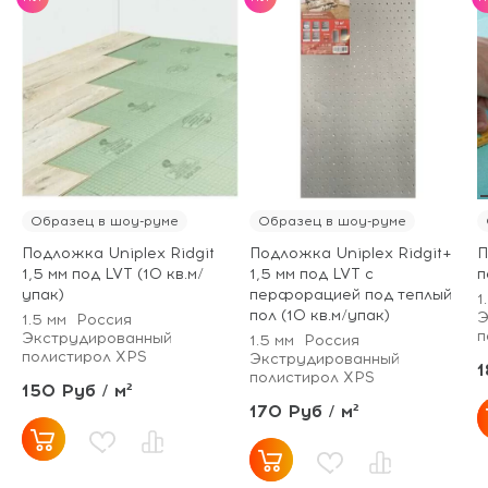
Образец в шоу-руме
Образец в шоу-руме
Подложка Uniplex Ridgit
Подложка Uniplex Ridgit+
П
1,5 мм под LVT (10 кв.м/
1,5 мм под LVT с
п
упак)
перфорацией под теплый
1
пол (10 кв.м/упак)
Э
1.5 мм
Россия
п
Экструдированный
1.5 мм
Россия
полистирол XPS
Экструдированный
1
полистирол XPS
150 Руб / м²
170 Руб / м²