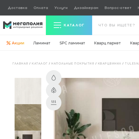
Доставка
Оплата
Услуги
Дизайнерам
Вопрос-ответ
КАТАЛОГ
Акции
Ламинат
SPC ламинат
Кварц паркет
Ква
Керамогранит
ГЛАВНАЯ
/
КАТАЛОГ
/
НАПОЛЬНЫЕ ПОКРЫТИЯ
/
КВАРЦВИНИЛ
/
TULESN
Ламинат
Кварц паркет
Кварцвинил
Ковровая плитка
Паркетная доска
Инженерная доска