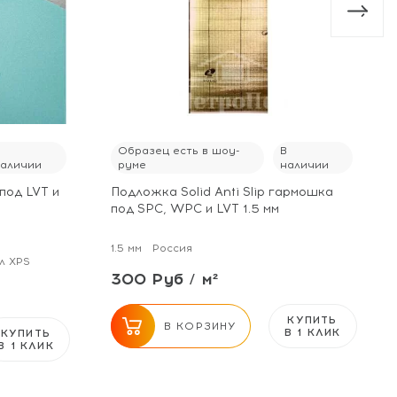
В
Образец есть в шоу-
В
наличии
руме
наличии
под LVT и
Подложка Solid Anti Slip гармошка
под SPC, WPC и LVT 1.5 мм
1.5 мм
Россия
л XPS
300 Руб / м²
КУПИТЬ
В КОРЗИНУ
В 1 КЛИК
КУПИТЬ
В 1 КЛИК