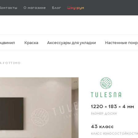
Контакты
О магазине
Блог
Шоу-рум
рцвинил
Краска
Аксессуары для укладки
Настенные покр
A
/
OTTIMO
1220 × 183 × 4 мм
РАЗМЕР ДОСКИ
43 класс
КЛАСС ИЗНОСОСТОЙКОСТ