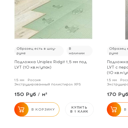
Образец есть в шоу-
В
Образец е
руме
наличии
руме
Подложка Uniplex Ridgit 1,5 мм под
Подложка 
LVT (10 кв.м/упак)
LVT с пер
(10 кв.м/у
1.5 мм
Россия
1.5 мм
Рос
Экструдированный полистирол XPS
Экструдир
150 Руб / м²
170 Руб
КУПИТЬ
В КОРЗИНУ
В
В 1 КЛИК