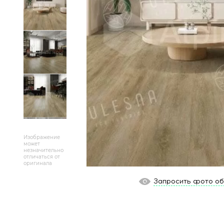
Массивная доска
Террасная доска
Аксессуары для укладки
Настенные покрытия
Отопительное оборудование
Бренды
Изображение
может
незначительно
Новинки
отличаться от
оригинала
По распродаже и скидке
Запросить фото о
Популярные товары