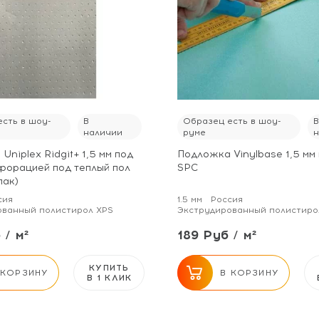
сть в шоу-
В
Образец есть в шоу-
наличии
руме
Uniplex Ridgit+ 1,5 мм под
Подложка Vinylbase 1,5 мм 
форацией под теплый пол
SPC
пак)
сия
1.5 мм
Россия
ованный полистирол XPS
Экструдированный полистиро
 / м²
189 Руб / м²
КУПИТЬ
 КОРЗИНУ
В КОРЗИНУ
В 1 КЛИК