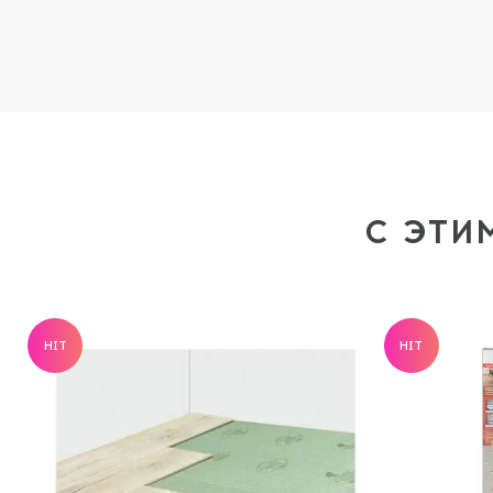
С ЭТИ
HIT
HIT