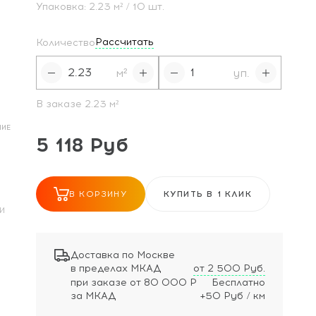
Упаковка:
2.23
м²
/ 10 шт.
Рассчитать
Количество
м²
уп.
В заказе
2.23
м²
НИЕ
5 118 Руб
В КОРЗИНУ
КУПИТЬ В 1 КЛИК
И
Доставка по Москве
в пределах МКАД
от 2 500 Руб.
при заказе
от 80 000 Р
Бесплатно
за МКАД
+50 Руб / км