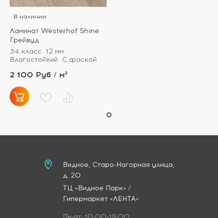
В наличии
Ламинат Westerhof Shine
Грейвуд
34 класс
12 мм
Влагостойкий
С фаской
2 100 Руб / м²
Видное, Старо-Нагорная улица,
д. 20
ТЦ «Видное Парк» /
Гипермаркет «ЛЕНТА»
Пн-пт: 10:00-19:00,