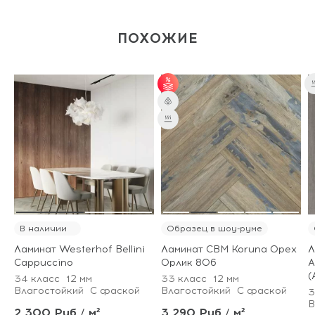
ПОХОЖИЕ
от 31 м² - скидка 3%;
от 51 м² - скидка 5%.
В наличии
Образец в шоу-руме
Ламинат Westerhof Bellini
Ламинат CBM Koruna Орех
Л
Cappuccino
Орлик 806
A
(
34 класс
12 мм
33 класс
12 мм
Влагостойкий
С фаской
Влагостойкий
С фаской
3
В
2 300 Руб / м²
3 290 Руб / м²