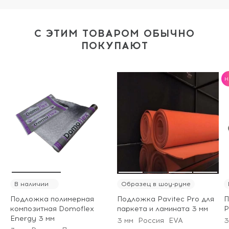
С ЭТИМ ТОВАРОМ ОБЫЧНО
ПОКУПАЮТ
H
В наличии
Образец в шоу-руме
Подложка полимерная
Подложка Pavitec Pro для
П
композитная Domoflex
паркета и ламината 3 мм
P
Energy 3 мм
3 мм
Россия
EVA
3