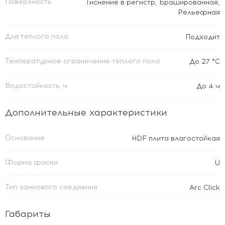
Поверхность
Тиснение в регистр
,
Брашированная
,
Рельефная
Для теплого пола
Подходит
Температурное ограничение тёплого пола
До 27 °C
Водостойкость, ч
До 4 ч
Дополнительные характеристики
Основание
HDF плита влагостойкая
Форма фаски
U
Тип замкового соедиения
Arc Click
Габариты