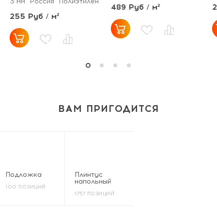
3 мм
Россия
Полиэтилен
489 Руб / м²
2
255 Руб / м²
ВАМ ПРИГОДИТСЯ
Подложка
Плинтус
напольный
100 ПОЗИЦИЙ
1757 ПОЗИЦИЙ