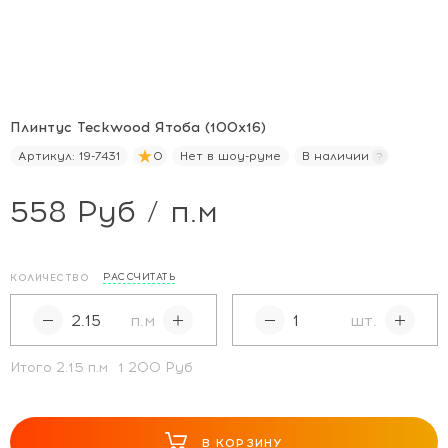
Плинтус Teckwood Ятоба (100х16)
Артикул:
19-7431
0
Нет в шоу-руме
В наличии
558 Руб / п.м
РАССЧИТАТЬ
КОЛИЧЕСТВО
п.м
шт.
Итого
2.15
п.м
1 200 Руб
В КОРЗИНУ