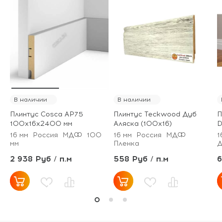
В наличии
В наличии
Плинтус Сosca AP75
Плинтус Teckwood Дуб
П
100x16x2400 мм
Аляска (100х16)
16 мм
Россия
МДФ
100
16 мм
Россия
МДФ
1
мм
Пленка
Д
2 938 Руб / п.м
558 Руб / п.м
6