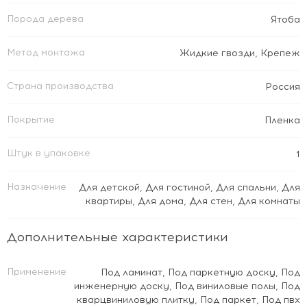
Порода дерева
Ятоба
Метод монтажа
Жидкие гвозди
,
Крепеж
Страна производства
Россия
Покрытие
Пленка
Штук в упаковке
1
Назначение
Для детской
,
Для гостиной
,
Для спальни
,
Для
квартиры
,
Для дома
,
Для стен
,
Для комнаты
Дополнительные характеристики
Применение
Под ламинат
,
Под паркетную доску
,
Под
инженерную доску
,
Под виниловые полы
,
Под
кварцвиниловую плитку
,
Под паркет
,
Под пвх