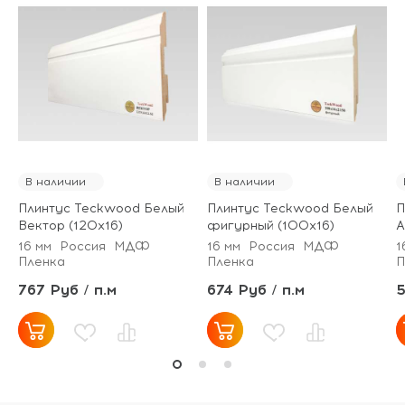
В наличии
В наличии
Плинтус Teckwood Белый
Плинтус Teckwood Белый
П
Вектор (120х16)
фигурный (100х16)
А
16 мм
Россия
МДФ
16 мм
Россия
МДФ
1
Пленка
Пленка
П
767 Руб / п.м
674 Руб / п.м
5