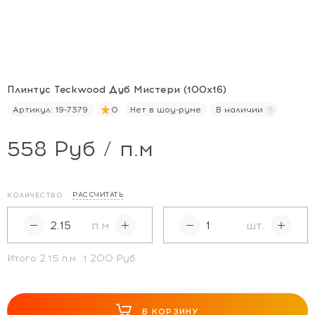
Плинтус Teckwood Дуб Мистери (100х16)
Артикул:
19-7379
0
Нет в шоу-руме
В наличии
558 Руб / п.м
РАССЧИТАТЬ
КОЛИЧЕСТВО
п.м
шт.
Итого
2.15
п.м
1 200 Руб
В КОРЗИНУ