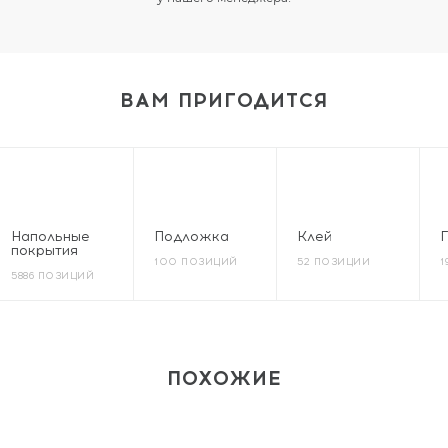
ВАМ ПРИГОДИТСЯ
Напольные
Подложка
Клей
покрытия
100 ПОЗИЦИЙ
52 ПОЗИЦИИ
1
5886 ПОЗИЦИЙ
ПОХОЖИЕ