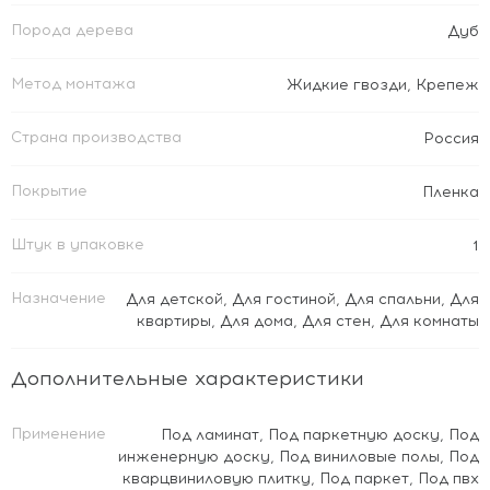
Порода дерева
Дуб
Метод монтажа
Жидкие гвозди
,
Крепеж
Страна производства
Россия
Покрытие
Пленка
Штук в упаковке
1
Назначение
Для детской
,
Для гостиной
,
Для спальни
,
Для
квартиры
,
Для дома
,
Для стен
,
Для комнаты
Дополнительные характеристики
Применение
Под ламинат
,
Под паркетную доску
,
Под
инженерную доску
,
Под виниловые полы
,
Под
кварцвиниловую плитку
,
Под паркет
,
Под пвх