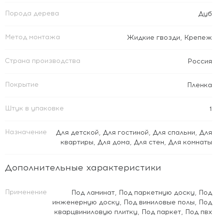
Порода дерева
Дуб
Метод монтажа
Жидкие гвозди
,
Крепеж
Страна производства
Россия
Покрытие
Пленка
Штук в упаковке
1
Назначение
Для детской
,
Для гостиной
,
Для спальни
,
Для
квартиры
,
Для дома
,
Для стен
,
Для комнаты
Дополнительные характеристики
Применение
Под ламинат
,
Под паркетную доску
,
Под
инженерную доску
,
Под виниловые полы
,
Под
кварцвиниловую плитку
,
Под паркет
,
Под пвх