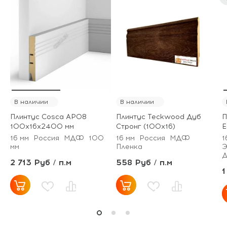
В наличии
В наличии
Плинтус Сosca AP08
Плинтус Teckwood Дуб
П
100x16x2400 мм
Стронг (100х16)
E
16 мм
Россия
МДФ
100
16 мм
Россия
МДФ
1
мм
Пленка
Э
Д
2 713 Руб / п.м
558 Руб / п.м
1