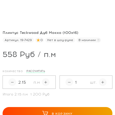
Плинтус Teckwood Дуб Мокко (100х16)
Артикул:
19-7429
0
Нет в шоу-руме
В наличии
558 Руб / п.м
РАССЧИТАТЬ
КОЛИЧЕСТВО
п.м
шт.
Итого
2.15
п.м
1 200 Руб
В КОРЗИНУ