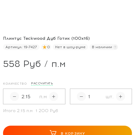
Плинтус Teckwood Дуб Готик (100х16)
Артикул:
19-7427
0
Нет в шоу-руме
В наличии
558 Руб / п.м
РАССЧИТАТЬ
КОЛИЧЕСТВО
п.м
шт.
Итого
2.15
п.м
1 200 Руб
В КОРЗИНУ