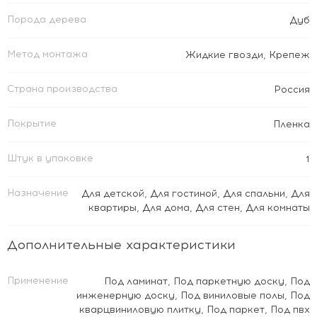
Порода дерева
Дуб
Метод монтажа
Жидкие гвозди
,
Крепеж
Страна производства
Россия
Покрытие
Пленка
Штук в упаковке
1
Назначение
Для детской
,
Для гостиной
,
Для спальни
,
Для
квартиры
,
Для дома
,
Для стен
,
Для комнаты
Дополнительные характеристики
Применение
Под ламинат
,
Под паркетную доску
,
Под
инженерную доску
,
Под виниловые полы
,
Под
кварцвиниловую плитку
,
Под паркет
,
Под пвх