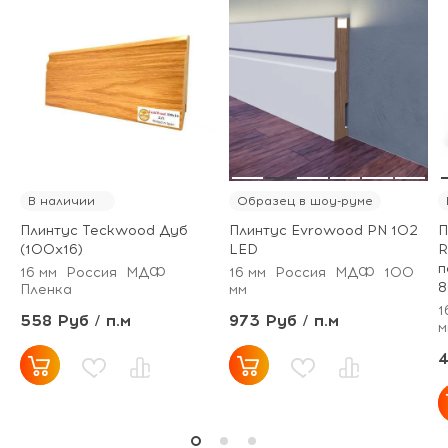
В наличии
Образец в шоу-руме
Плинтус Teckwood Дуб
Плинтус Evrowood PN 102
П
(100х16)
LED
R
п
16 мм
Россия
МДФ
16 мм
Россия
МДФ
100
8
Пленка
мм
1
558 Руб / п.м
973 Руб / п.м
м
4