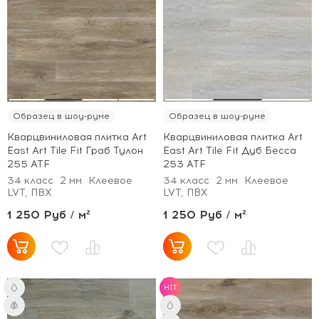
Образец в шоу-руме
Образец в шоу-руме
Кварцвиниловая плитка Art
Кварцвиниловая плитка Art
East Art Tile Fit Граб Тулон
East Art Tile Fit Дуб Бесса
255 ATF
253 ATF
34 класс
2 мм
Клеевое
34 класс
2 мм
Клеевое
LVT, ПВХ
LVT, ПВХ
1 250 Руб / м²
1 250 Руб / м²
HIT