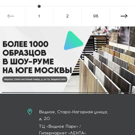
1
2
98
Видное, Старо-Нагорная улица,
д. 20
ТЦ «Видное Парк» /
Гипермаркет «ЛЕНТА»