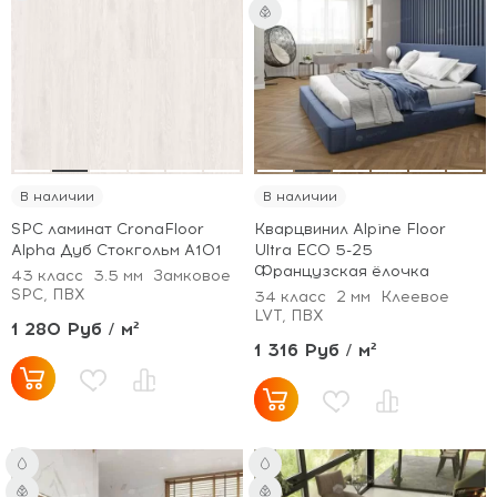
В наличии
В наличии
SPC ламинат CronaFloor
Кварцвинил Alpine Floor
Alpha Дуб Стокгольм А101
Ultra ECO 5-25
Французская ёлочка
43 класс
3.5 мм
Замковое
SPC, ПВХ
34 класс
2 мм
Клеевое
LVT, ПВХ
1 280 Руб / м²
1 316 Руб / м²