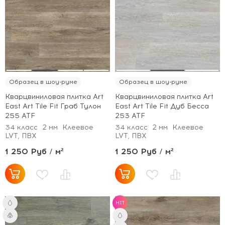
Образец в шоу-руме
Образец в шоу-руме
Кварцвиниловая плитка Art
Кварцвиниловая плитка Art
East Art Tile Fit Граб Тулон
East Art Tile Fit Дуб Бесса
255 ATF
253 ATF
34 класс
2 мм
Клеевое
34 класс
2 мм
Клеевое
LVT, ПВХ
LVT, ПВХ
1 250 Руб / м²
1 250 Руб / м²
HIT