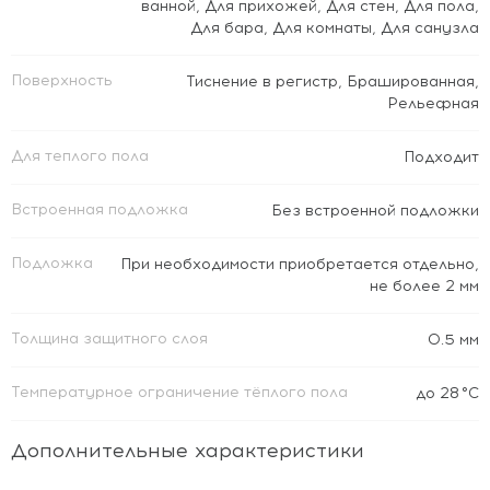
ванной
,
Для прихожей
,
Для стен
,
Для пола
,
Для бара
,
Для комнаты
,
Для санузла
Поверхность
Тиснение в регистр
,
Брашированная
,
Рельефная
Для теплого пола
Подходит
Встроенная подложка
Без встроенной подложки
Подложка
При необходимости приобретается отдельно,
не более 2 мм
Толщина защитного слоя
0.5 мм
Температурное ограничение тёплого пола
до 28 °C
Дополнительные характеристики