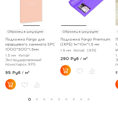
Образец в шоу-руме
Образец в шоу-руме
Подложка Fargo для
Подложка Fargo Premium
П
кварцевого ламината SPC
(IXPE) 1м*10м*1,5 мм
1
1000*500*1.5мм
у
1.5 мм
Китай
IXPE
1.5 мм
Китай
1
290 Руб / м²
Экструдированный
Э
полистирол XPS
п
95 Руб / м²
1