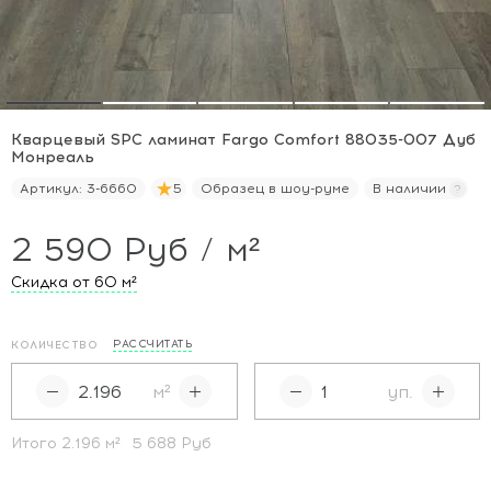
Кварцевый SPC ламинат Fargo Comfort 88035-007 Дуб
Монреаль
Артикул:
3-6660
5
Образец в шоу-руме
В наличии
2 590 Руб / м²
Скидка от 60
м²
РАССЧИТАТЬ
КОЛИЧЕСТВО
м²
уп.
Итого
2.196
м²
5 688 Руб