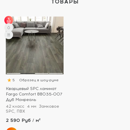
ТОВАРЫ
от 60 м² - скидка 6%.
5
Образец в шоу-руме
Кварцевый SPC ламинат
Fargo Comfort 88035-007
Дуб Монреаль
42 класс
4 мм
Замковое
SPC, ПВХ
2 590 Руб / м²