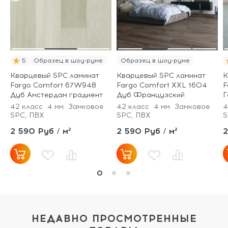
5
Образец в шоу-руме
Образец в шоу-руме
Кварцевый SPC ламинат
Кварцевый SPC ламинат
К
Fargo Comfort 67W948
Fargo Comfort XXL 1604
F
Дуб Амстердам градиент
Дуб Французский
Г
42 класс
4 мм
Замковое
42 класс
4 мм
Замковое
4
SPC, ПВХ
SPC, ПВХ
S
2 590 Руб / м²
2 590 Руб / м²
2
НЕДАВНО ПРОСМОТРЕННЫЕ