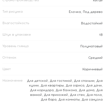
Страна производства
Китай
Тип рисунка
Ёлочка
,
Под дерево
Влагостойкость
Водостойкий
Штук в упаковке
18
Уровень глянца
Полуматовый
Оттенок
Средний
Цвет
Коричневый
Назначение
Для детской
,
Для гостиной
,
Для спальни
,
Для
кухни
,
Для квартиры
,
Для офиса
,
Для дачи
,
Для коридора
,
Для балкона
,
Для дома
,
Для
ванной
,
Для прихожей
,
Для стен
,
Для пола
,
Для бара
,
Для комнаты
,
Для санузла