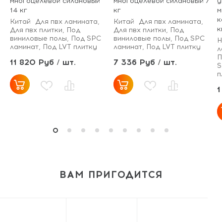
многоцелевой силановый
многоцелевой силановый 7
у
14 кг
кг
м
к
Китай
Для пвх ламината,
Китай
Для пвх ламината,
к
Для пвх плитки, Под
Для пвх плитки, Под
виниловые полы, Под SPC
виниловые полы, Под SPC
Н
ламинат, Под LVT плитку
ламинат, Под LVT плитку
л
П
11 820 Руб / шт.
7 336 Руб / шт.
S
п
1
ВАМ ПРИГОДИТСЯ