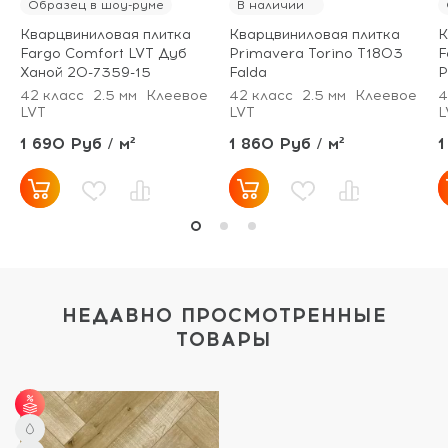
Образец в шоу-руме
В наличии
Кварцвиниловая плитка
Кварцвиниловая плитка
К
Fargo Comfort LVT Дуб
Primavera Torino T1803
F
Ханой 20-7359-15
Falda
Р
42 класс
2.5 мм
Клеевое
42 класс
2.5 мм
Клеевое
4
LVT
LVT
L
1 690 Руб / м²
1 860 Руб / м²
1
НЕДАВНО ПРОСМОТРЕННЫЕ
ТОВАРЫ
от 60 м² - скидка 6%.