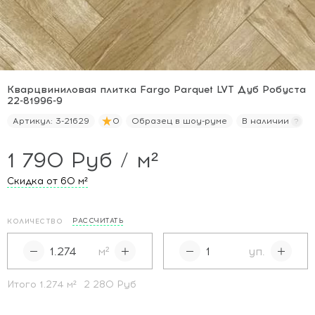
Кварцвиниловая плитка Fargo Parquet LVT Дуб Робуста
22-81996-9
Артикул:
3-21629
0
Образец в шоу-руме
В наличии
1 790 Руб / м²
Скидка от 60
м²
РАССЧИТАТЬ
КОЛИЧЕСТВО
м²
уп.
Итого
1.274
м²
2 280 Руб