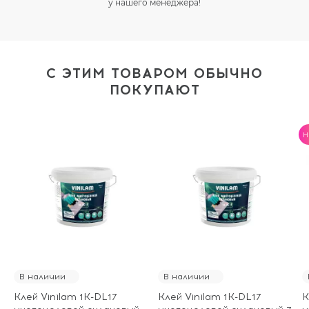
у нашего менеджера!
С ЭТИМ ТОВАРОМ ОБЫЧНО
ПОКУПАЮТ
H
В наличии
В наличии
Клей Vinilam 1K-DL17
Клей Vinilam 1K-DL17
К