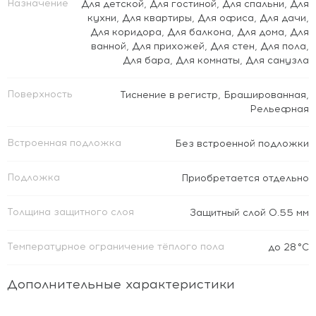
Назначение
Для детской
,
Для гостиной
,
Для спальни
,
Для
кухни
,
Для квартиры
,
Для офиса
,
Для дачи
,
Для коридора
,
Для балкона
,
Для дома
,
Для
ванной
,
Для прихожей
,
Для стен
,
Для пола
,
Для бара
,
Для комнаты
,
Для санузла
Поверхность
Тиснение в регистр
,
Брашированная
,
Рельефная
Встроенная подложка
Без встроенной подложки
Подложка
Приобретается отдельно
Толщина защитного слоя
Защитный слой 0.55 мм
Температурное ограничение тёплого пола
до 28 °C
Дополнительные характеристики