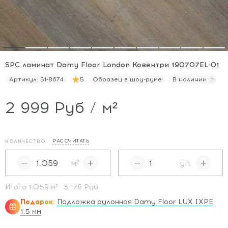
SPC ламинат Damy Floor London Ковентри 190707EL-01
Артикул:
51-8674
5
Образец в шоу-руме
В наличии
2 999 Руб / м²
РАССЧИТАТЬ
КОЛИЧЕСТВО
м²
уп.
Итого
1.059
м²
3 176 Руб
Подарок:
Подложка рулонная Damy Floor LUX IXPE
1.5 мм