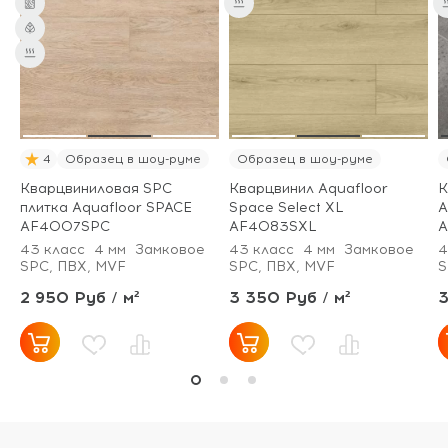
4
Образец в шоу-руме
Образец в шоу-руме
Кварцвиниловая SPC
Кварцвинил Aquafloor
К
плитка Aquafloor SPACE
Space Select XL
A
AF4007SPC
AF4083SXL
A
43 класс
4 мм
Замковое
43 класс
4 мм
Замковое
4
SPC, ПВХ, MVF
SPC, ПВХ, MVF
S
2 950 Руб / м²
3 350 Руб / м²
3