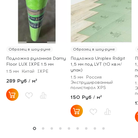
Образец в шоу-руме
Образец в шоу-руме
Подложка рулонная Damy
Подложка Uniplex Ridgit
П
Floor LUX IXPE 1.5 мм
1,5 мм под LVT (10 кв.м/
1
упак)
п
1.5 мм
Китай
IXPE
п
1.5 мм
Россия
289 Руб / м²
Экструдированный
1
полистирол XPS
Э
п
150 Руб / м²
1