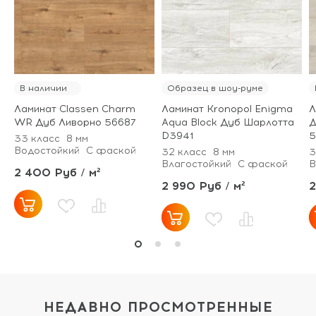
В наличии
Образец в шоу-руме
Ламинат Classen Charm
Ламинат Kronopol Enigma
Л
WR Дуб Ливорно 56687
Aqua Block Дуб Шарлотта
Д
D3941
33 класс
8 мм
Водостойкий
С фаской
32 класс
8 мм
3
Влагостойкий
С фаской
В
2 400 Руб / м²
2 990 Руб / м²
2
НЕДАВНО ПРОСМОТРЕННЫЕ