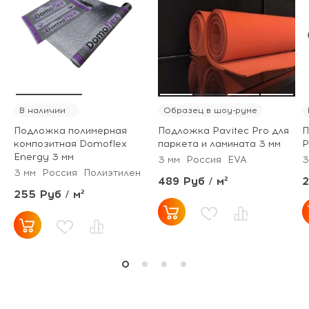
В наличии
Образец в шоу-руме
Подложка полимерная
Подложка Pavitec Pro для
П
композитная Domoflex
паркета и ламината 3 мм
P
Energy 3 мм
3 мм
Россия
EVA
3
3 мм
Россия
Полиэтилен
489 Руб / м²
2
255 Руб / м²