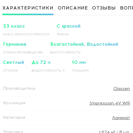
Приклеивание ламинированного
1 500 Руб / м²
ХАРАКТЕРИСТИКИ
ОПИСАНИЕ
ОТЗЫВЫ
ВОП
покрытия на основание по прямой
Приклеивание ламинированного
1 500 Руб / м²
покрытия на основание по диагонали
33 класс
С фаской
КЛАСС ИЗНОСОСТОЙКОСТИ
ФАСКА
Германия
Влагостойкий, Водостойкий
СТРАНА ПРОИЗВОДСТВА
ВЛАГОСТОЙКОСТЬ
Светлый
До 72 ч
10 мм
ОТТЕНОК
ВОДОСТОЙКОСТЬ, Ч
ТОЛЩИНА
Производитель
Classen
Коллекция
Impression 4V WR
Категория
Ламинат
Упаковка
1.624
м²
/ 8 шт.