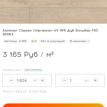
Ламинат Classen Impression 4V WR Дуб Бильбао FSC
56583
Артикул:
2-819
0
Нет в шоу-руме
В наличии
3 165 Руб / м²
РАССЧИТАТЬ
КОЛИЧЕСТВО
м²
уп.
Итого
1.624
м²
5 140 Руб