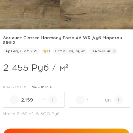
Ламинат Classen Harmony Forte 4V WR Дуб Марстон
56612
Артикул:
2-15739
0
Нет в шоу-руме
В наличии
2 455 Руб / м²
РАССЧИТАТЬ
КОЛИЧЕСТВО
м²
уп.
Итого
2.159
м²
5 300 Руб