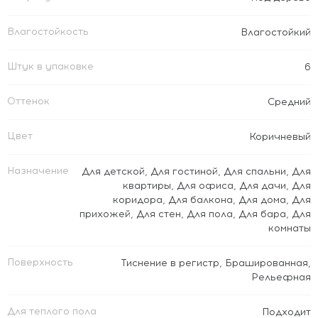
Влагостойкость
Влагостойкий
Штук в упаковке
6
Оттенок
Средний
Цвет
Коричневый
Назначение
Для детской
,
Для гостиной
,
Для спальни
,
Для
квартиры
,
Для офиса
,
Для дачи
,
Для
коридора
,
Для балкона
,
Для дома
,
Для
прихожей
,
Для стен
,
Для пола
,
Для бара
,
Для
комнаты
Поверхность
Тиснение в регистр
,
Брашированная
,
Рельефная
Для теплого пола
Подходит