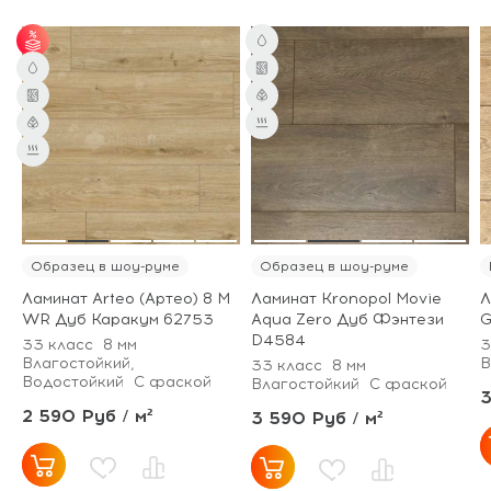
от 75 м² - скидка 7%;
от 101 м² - скидка
10%.
Образец в шоу-руме
Образец в шоу-руме
Ламинат Arteo (Артео) 8 M
Ламинат Kronopol Movie
Л
WR Дуб Каракум 62753
Aqua Zero Дуб Фэнтези
G
D4584
33 класс
8 мм
3
Влагостойкий,
В
33 класс
8 мм
Водостойкий
С фаской
Влагостойкий
С фаской
3
2 590 Руб / м²
3 590 Руб / м²