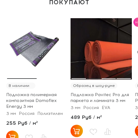
ПОКУПАЮТ
H
В наличии
Образец в шоу-руме
Подложка полимерная
Подложка Pavitec Pro для
П
композитная Domoflex
паркета и ламината 3 мм
P
Energy 3 мм
3 мм
Россия
EVA
3
3 мм
Россия
Полиэтилен
489 Руб / м²
2
255 Руб / м²