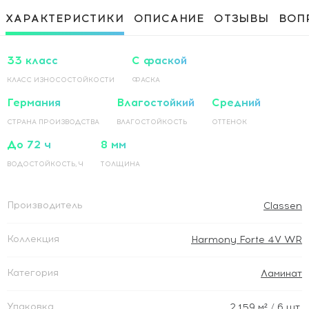
Приклеивание ламинированного
1 500 Руб / м²
ХАРАКТЕРИСТИКИ
ОПИСАНИЕ
ОТЗЫВЫ
ВОП
покрытия на основание по прямой
Приклеивание ламинированного
1 500 Руб / м²
покрытия на основание по диагонали
33 класс
С фаской
КЛАСС ИЗНОСОСТОЙКОСТИ
ФАСКА
Германия
Влагостойкий
Средний
СТРАНА ПРОИЗВОДСТВА
ВЛАГОСТОЙКОСТЬ
ОТТЕНОК
До 72 ч
8 мм
ВОДОСТОЙКОСТЬ, Ч
ТОЛЩИНА
Производитель
Classen
Коллекция
Harmony Forte 4V WR
Категория
Ламинат
Упаковка
2.159
м²
/ 6 шт.