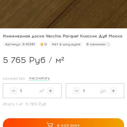
Инженерная доска Vecchio Parquet Классик Дуб Мокко
Артикул:
6-15381
0
Нет в шоу-руме
В наличии
5 765 Руб / м²
РАССЧИТАТЬ
КОЛИЧЕСТВО
м²
уп.
Итого
1
м²
5 765 Руб
В КОРЗИНУ