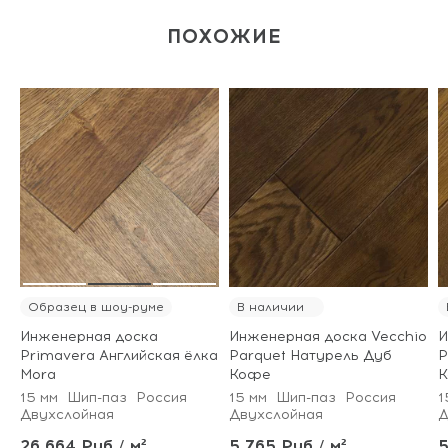
ПОХОЖИЕ
Образец в шоу-руме
В наличии
Инженерная доска
Инженерная доска Vecchio
И
Primavera Английская ёлка
Parquet Натурель Дуб
P
Mora
Кофе
К
15 мм
Шип-паз
Россия
15 мм
Шип-паз
Россия
1
Двухслойная
Двухслойная
Д
26 664 Руб / м²
5 765 Руб / м²
5