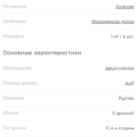
Коллекция
Классик
Категория
Инженерная доска
Упаковка
1
м²
/ 4 шт.
Основные характеристики
Конструкция
Двухслойная
Порода дерева
Дуб
Селекция
Рустик
Фаска
С фаской
Тип фаски
С 4-х сторон