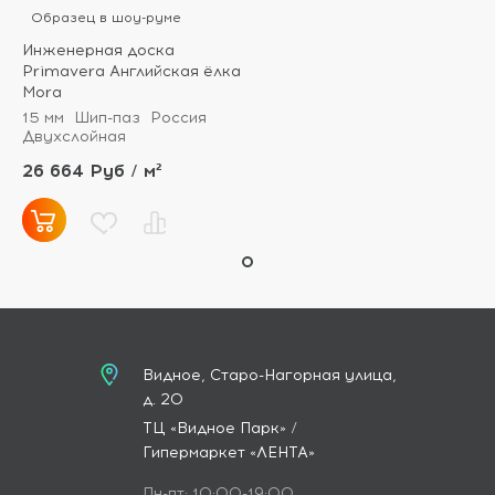
Образец в шоу-руме
Инженерная доска
Primavera Английская ёлка
Mora
15 мм
Шип-паз
Россия
Двухслойная
26 664 Руб / м²
Видное, Старо-Нагорная улица,
д. 20
ТЦ «Видное Парк» /
Гипермаркет «ЛЕНТА»
Пн-пт: 10:00-19:00,