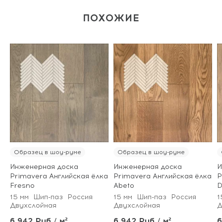
ПОХОЖИЕ
Образец в шоу-руме
Образец в шоу-руме
Инженерная доска
Инженерная доска
И
Primavera Английская ёлка
Primavera Английская ёлка
P
Fresno
Abeto
D
15 мм
Шип-паз
Россия
15 мм
Шип-паз
Россия
1
Двухслойная
Двухслойная
Д
6 942 Руб / м²
6 942 Руб / м²
6