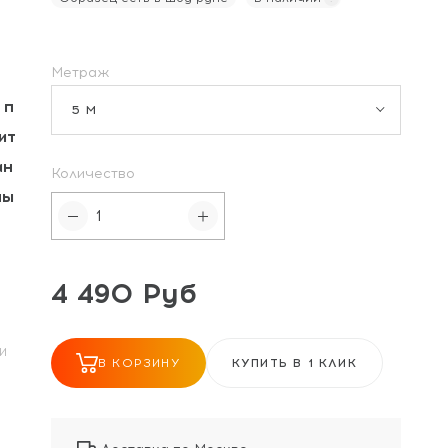
Метраж
 п
5 М
ит
ан
Количество
ны
4 490 Руб
И
В КОРЗИНУ
КУПИТЬ В 1 КЛИК