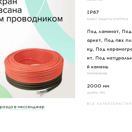
IP67
КЛАСС ЗАЩИТЫ КОРПУСА
Под ламинат, Под
аркет, Под пвх пл
ку, Под керамогр
ит, Под натураль
й камень
ПРИМЕНЕНИЕ
2000 мм
ДЛИНА, ММ
ВСЕ ХАРАКТЕРИСТИК
бразца в мессенджер