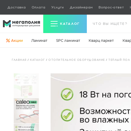
Доставка
Оплата
Услуги
Дизайнерам
Вопрос-ответ
КАТАЛОГ
Акции
Ламинат
SPC ламинат
Кварц паркет
Ква
Керамогранит
ГЛАВНАЯ
/
КАТАЛОГ
/
ОТОПИТЕЛЬНОЕ ОБОРУДОВАНИЕ
/
ТЕПЛЫЙ ПОЛ
Ламинат
Кварц паркет
Кварцвинил
Ковровая плитка
Паркетная доска
Инженерная доска