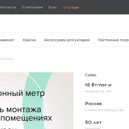
Контакты
О магазине
Блог
Шоу-рум
рцвинил
Краска
Аксессуары для укладки
Настенные покр
/
CALEO
Caleo
18 Вт/пог.м
МОЩНОСТЬ, КВТ
Россия
СТРАНА ПРОИЗВОДСТВА
50 лет
ГАРАНТИЯ