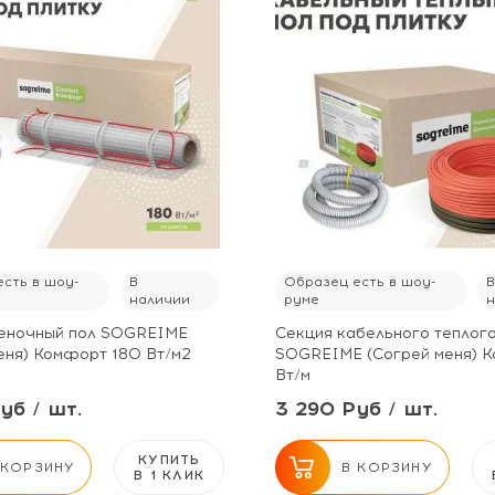
сть в шоу-
В
Образец есть в шоу-
наличии
руме
леночный пол SOGREIME
Секция кабельного теплог
еня) Комфорт 180 Вт/м2
SOGREIME (Согрей меня) К
Вт/м
уб / шт.
3 290 Руб / шт.
КУПИТЬ
 КОРЗИНУ
В КОРЗИНУ
В 1 КЛИК