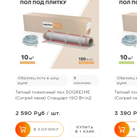
Образец есть в шоу-
В
Образец е
руме
наличии
руме
Теплый пленочный пол SOGREIME
Теплый п
(Согрей меня) Стандарт 150 Вт/м2
(Согрей м
2 590 Руб / шт.
3 390 Р
КУПИТЬ
В КОРЗИНУ
В
В 1 КЛИК