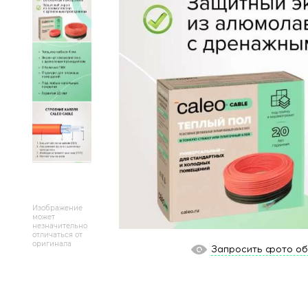
Массивная доска
Террасная доска
Аксессуары для укладки
Настенные покрытия
Отопительное оборудование
Бренды
Новинки
Изображение
может
незначительно
отличаться от
По распродаже и скидке
оригинала
Запросить фото о
Популярные товары