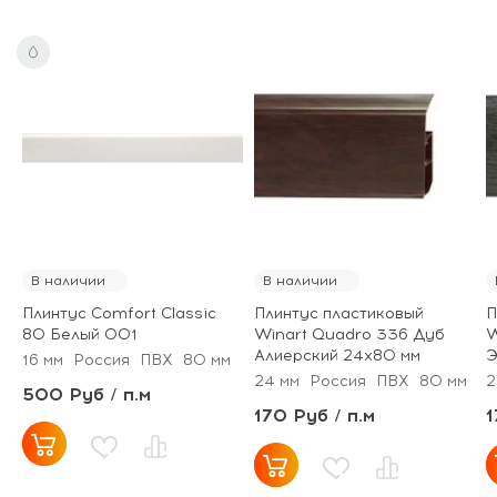
В наличии
В наличии
Плинтус Comfort Classic
Плинтус пластиковый
П
80 Белый 001
Winart Quadro 336 Дуб
W
Алиерский 24х80 мм
Э
16 мм
Россия
ПВХ
80 мм
24 мм
Россия
ПВХ
80 мм
2
500 Руб / п.м
170 Руб / п.м
1