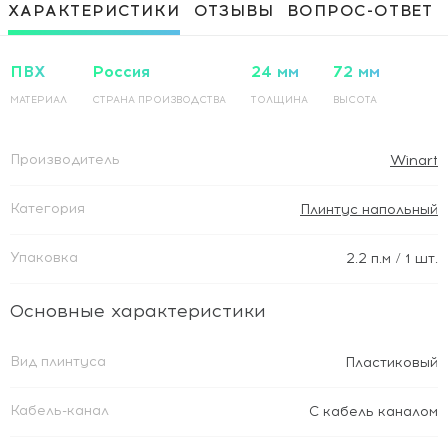
безналичный расчет (без НДС) - предоплата 100%.
ХАРАКТЕРИСТИКИ
ОТЗЫВЫ
ВОПРОС-ОТВЕТ
ПВХ
Россия
24 мм
72 мм
МАТЕРИАЛ
СТРАНА ПРОИЗВОДСТВА
ТОЛЩИНА
ВЫСОТА
Производитель
Winart
Категория
Плинтус напольный
Упаковка
2.2
п.м
/ 1 шт.
Основные характеристики
Вид плинтуса
Пластиковый
Кабель-канал
С кабель каналом