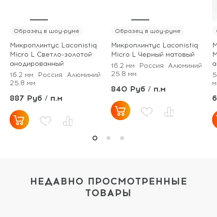
Образец в шоу-руме
Образец в шоу-руме
Микроплинтус Laconistiq
Микроплинтус Laconistiq
М
Micro L Светло-золотой
Micro L Черный матовый
M
анодированный
а
16.2 мм
Россия
Алюминий
25.8 мм
16.2 мм
Россия
Алюминий
5
25.8 мм
м
840 Руб / п.м
887 Руб / п.м
6
НЕДАВНО ПРОСМОТРЕННЫЕ
ТОВАРЫ