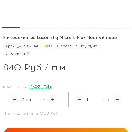
Микроплинтус Laconistiq Micro L Max Черный муар
Артикул:
69-21948
0
Образец в шоу-руме
В наличии
840 Руб / п.м
РАССЧИТАТЬ
КОЛИЧЕСТВО
п.м
шт.
Итого
2.45
п.м
2 058 Руб