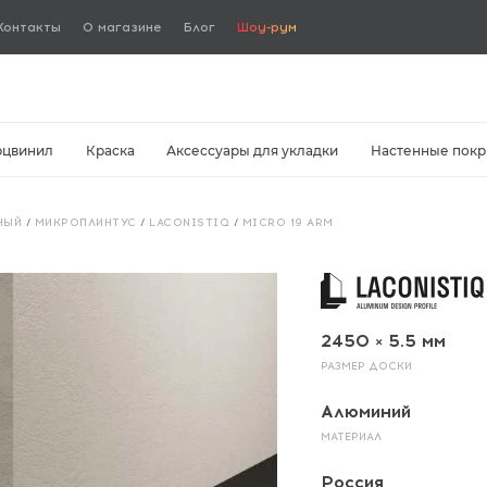
Контакты
О магазине
Блог
Шоу-рум
рцвинил
Краска
Аксессуары для укладки
Настенные покр
НЫЙ
/
МИКРОПЛИНТУС
/
LACONISTIQ
/
MICRO 19 ARM
2450 × 5.5 мм
РАЗМЕР ДОСКИ
Алюминий
МАТЕРИАЛ
Россия