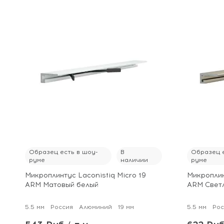
Образец есть в шоу-
В
Образец е
руме
наличии
руме
Микроплинтус Laconistiq Micro 19
Микроплин
ARM Матовый белый
ARM Свет
5.5 мм
Россия
Алюминий
19 мм
5.5 мм
Рос