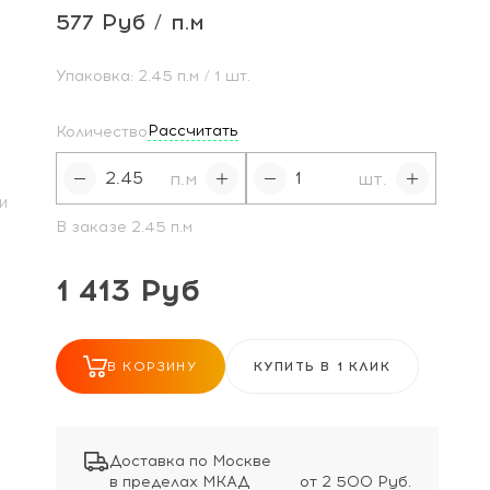
577 Руб / п.м
Упаковка:
2.45
п.м
/ 1 шт.
Рассчитать
Количество
п.м
шт.
И
В заказе
2.45
п.м
1 413 Руб
В КОРЗИНУ
КУПИТЬ В 1 КЛИК
Доставка по Москве
в пределах МКАД
от 2 500 Руб.