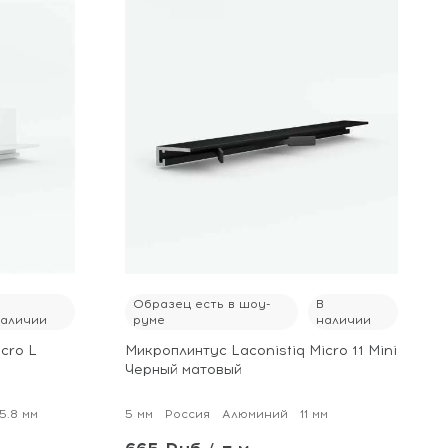
В
Образец есть в шоу-
В
наличии
руме
наличии
cro L
Микроплинтус Laconistiq Micro 11 Mini
Черный матовый
5.8 мм
5 мм
Россия
Алюминий
11 мм