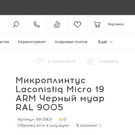
8 (800) 301-61-43
Корзина
КОЛЛ-ЦЕНТР /
С 10:00
+7 (495) 118-29-26
ШОУ-РУМ /
С 10:00
Ещё
ытия
Керамогранит
Ковровая плитка
ЗАКАЗАТЬ ЗВОНОК
В ИЗБРАННОЕ
СРАВНИТЬ
Микроплинтус
ZAKAZ@MEGAPOLIYA.RU
E-MAIL
Laconistiq Micro 19
Видное, ул. Старо-Нагорная, д.
20 ТЦ «Видное Парк»
ARM Черный муар
ШОУ-РУМ
RAL 9005
Артикул:
69-21821
0
Образец есть в шоу-руме
В наличии