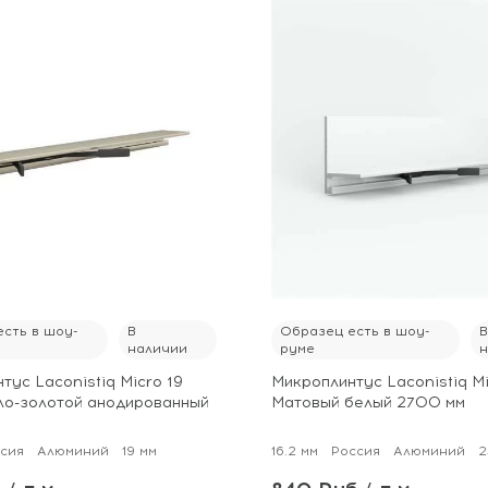
сть в шоу-
В
Образец есть в шоу-
наличии
руме
тус Laconistiq Micro 19
Микроплинтус Laconistiq Mi
ло-золотой анодированный
Матовый белый 2700 мм
сия
Алюминий
19 мм
16.2 мм
Россия
Алюминий
2