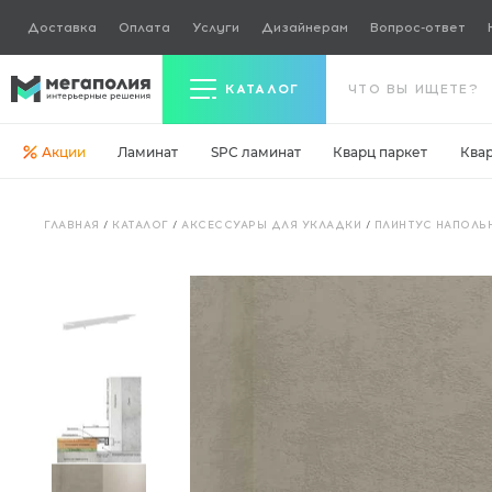
Доставка
Оплата
Услуги
Дизайнерам
Вопрос-ответ
КАТАЛОГ
Акции
Ламинат
SPC ламинат
Кварц паркет
Ква
Керамогранит
ГЛАВНАЯ
/
КАТАЛОГ
/
АКСЕССУАРЫ ДЛЯ УКЛАДКИ
/
ПЛИНТУС НАПОЛЬ
Ламинат
Кварц паркет
Кварцвинил
Ковровая плитка
Паркетная доска
Инженерная доска