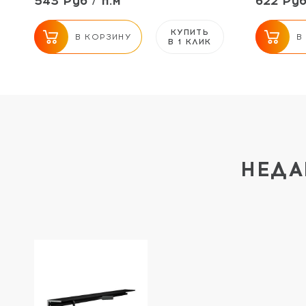
543 Руб / п.м
622 Руб
КУПИТЬ
В КОРЗИНУ
В
В 1 КЛИК
НЕДА