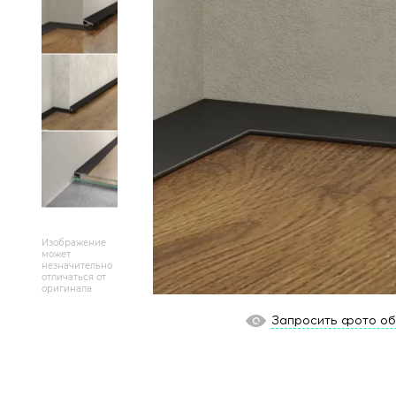
Массивная доска
Террасная доска
Аксессуары для укладки
Настенные покрытия
Отопительное оборудование
Бренды
Изображение
может
незначительно
Новинки
отличаться от
оригинала
По распродаже и скидке
Запросить фото о
Популярные товары