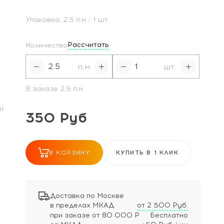
Упаковка:
2.5
п.м
/ 1 шт.
Рассчитать
Количество
п.м
шт.
В заказе
2.5
п.м
И
350 Руб
В КОРЗИНУ
КУПИТЬ В 1 КЛИК
Доставка по Москве
в пределах МКАД
от 2 500 Руб.
при заказе
от 80 000 Р
Бесплатно