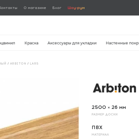
Контакты
О магазине
Блог
Шоу-рум
рцвинил
Краска
Аксессуары для укладки
Настенные покр
НЫЙ
/
ARBITON
/
LARS
2500 × 26 мм
РАЗМЕР ДОСКИ
ПВХ
МАТЕРИАЛ