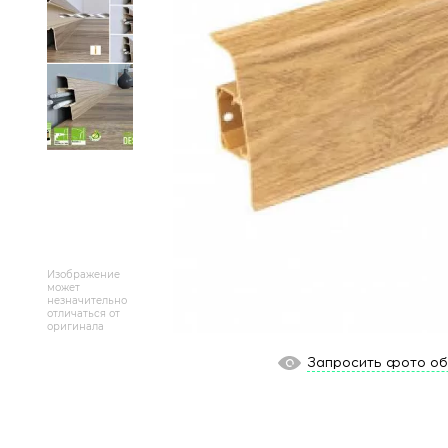
Массивная доска
Террасная доска
Аксессуары для укладки
Настенные покрытия
Отопительное оборудование
Бренды
Изображение
может
незначительно
Новинки
отличаться от
оригинала
По распродаже и скидке
Запросить фото о
Популярные товары