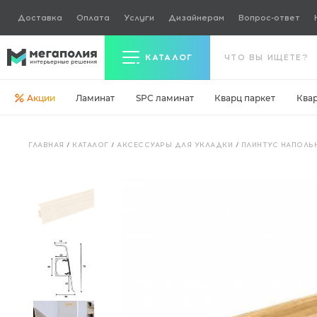
Доставка
Оплата
Услуги
Дизайнерам
Вопрос-ответ
КАТАЛОГ
Акции
Ламинат
SPC ламинат
Кварц паркет
Ква
Керамогранит
ГЛАВНАЯ
/
КАТАЛОГ
/
АКСЕССУАРЫ ДЛЯ УКЛАДКИ
/
ПЛИНТУС НАПОЛЬ
Ламинат
Кварц паркет
Кварцвинил
Ковровая плитка
Паркетная доска
Инженерная доска