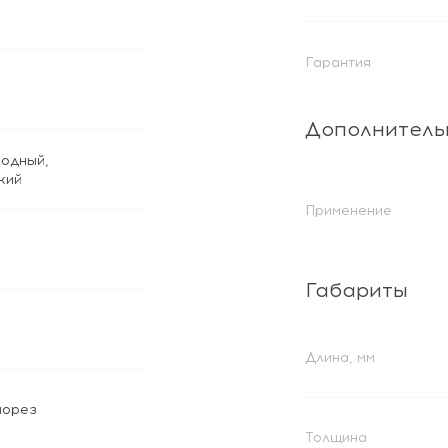
Гарантия
Дополнитель
одный
,
кий
Применение
Габариты
Длина, мм
морез
Толщина