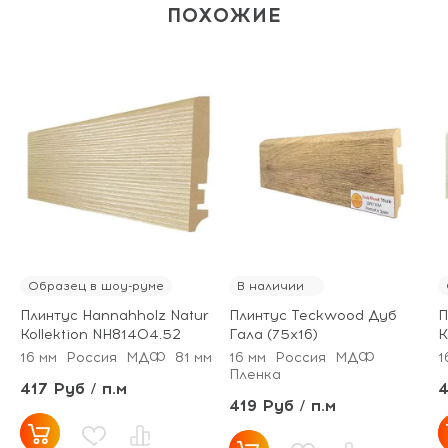
ПОХОЖИЕ
Образец в шоу-руме
В наличии
Плинтус Hannahholz Natur
Плинтус Teckwood Дуб
П
Kollektion NH81404.52
Гала (75х16)
K
16 мм
Россия
МДФ
81 мм
16 мм
Россия
МДФ
1
Пленка
417 Руб / п.м
4
419 Руб / п.м