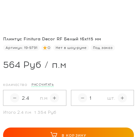
Плинтус Finitura Decor RF Белый 16x115 мм
Артикул:
19-9791
0
Нет в шоу-руме
Под заказ
564 Руб / п.м
РАССЧИТАТЬ
КОЛИЧЕСТВО
п.м
шт.
Итого
2.4
п.м
1 354 Руб
В КОРЗИНУ