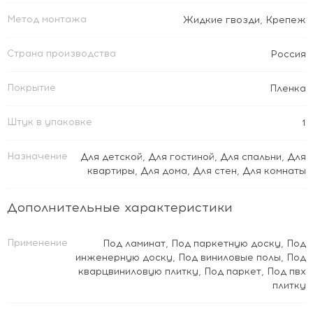
Метод монтажа
Жидкие гвозди
,
Крепеж
Страна производства
Россия
Покрытие
Пленка
Штук в упаковке
1
Назначение
Для детской
,
Для гостиной
,
Для спальни
,
Для
квартиры
,
Для дома
,
Для стен
,
Для комнаты
Дополнительные характеристики
Применение
Под ламинат
,
Под паркетную доску
,
Под
инженерную доску
,
Под виниловые полы
,
Под
кварцвиниловую плитку
,
Под паркет
,
Под пвх
плитку