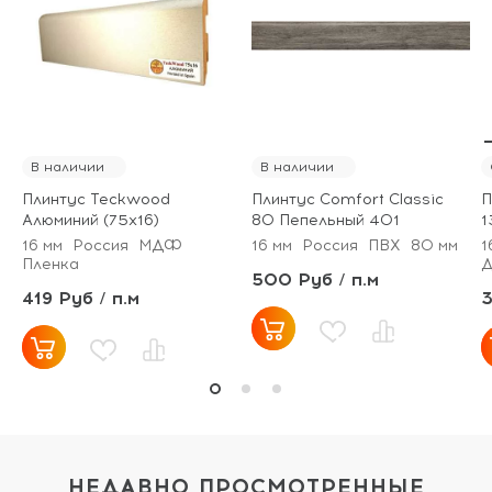
В наличии
В наличии
Плинтус Teckwood
Плинтус Comfort Classic
П
Алюминий (75х16)
80 Пепельный 401
1
16 мм
Россия
МДФ
16 мм
Россия
ПВХ
80 мм
1
Пленка
Д
500 Руб / п.м
419 Руб / п.м
3
НЕДАВНО ПРОСМОТРЕННЫЕ