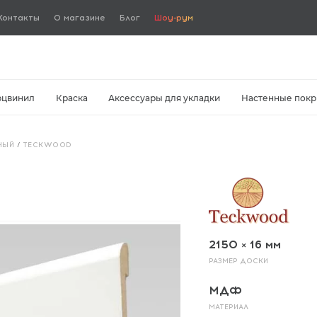
Контакты
О магазине
Блог
Шоу-рум
рцвинил
Краска
Аксессуары для укладки
Настенные покр
НЫЙ
/
TECKWOOD
2150 × 16 мм
РАЗМЕР ДОСКИ
МДФ
МАТЕРИАЛ