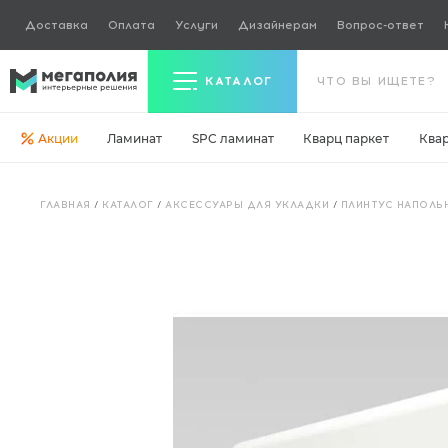
Доставка
Оплата
Услуги
Дизайнерам
Вопрос-ответ
КАТАЛОГ
Акции
Ламинат
SPC ламинат
Кварц паркет
Ква
Керамогранит
ГЛАВНАЯ
/
КАТАЛОГ
/
АКСЕССУАРЫ ДЛЯ УКЛАДКИ
/
ПЛИНТУС НАПОЛЬ
Ламинат
Кварц паркет
Кварцвинил
Ковровая плитка
Паркетная доска
Инженерная доска