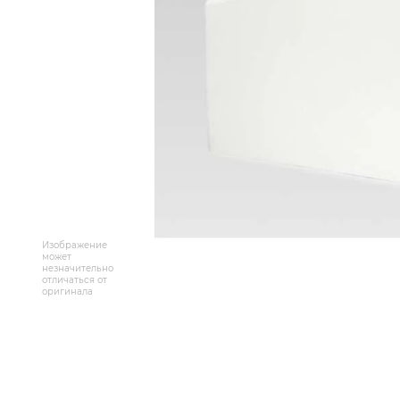
Массивная доска
Террасная доска
Аксессуары для укладки
Настенные покрытия
Отопительное оборудование
Бренды
Изображение
может
незначительно
Новинки
отличаться от
оригинала
По распродаже и скидке
Популярные товары