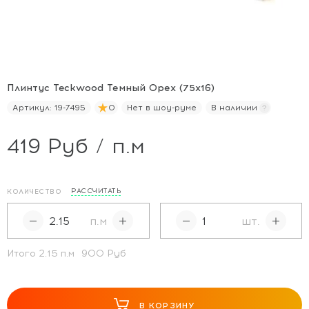
Плинтус Teckwood Темный Орех (75х16)
Артикул:
19-7495
0
Нет в шоу-руме
В наличии
419 Руб / п.м
РАССЧИТАТЬ
КОЛИЧЕСТВО
п.м
шт.
Итого
2.15
п.м
900 Руб
В КОРЗИНУ