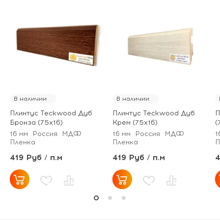
В наличии
В наличии
Плинтус Teckwood Дуб
Плинтус Teckwood Дуб
П
Бронза (75х16)
Крем (75х16)
(
16 мм
Россия
МДФ
16 мм
Россия
МДФ
1
Пленка
Пленка
П
419 Руб / п.м
419 Руб / п.м
4