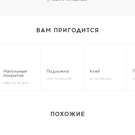
ВАМ ПРИГОДИТСЯ
Напольные
Подложка
Клей
покрытия
100 ПОЗИЦИЙ
52 ПОЗИЦИИ
1
5886 ПОЗИЦИЙ
ПОХОЖИЕ