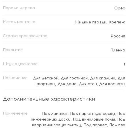
Порода дерева
Орех
Метод монтажа
Жидкие гвозди
,
Крепеж
Страна производства
Россия
Покрытие
Пленка
Штук в упаковке
1
Назначение
Для детской
,
Для гостиной
,
Для спальни
,
Для
квартиры
,
Для дома
,
Для стен
,
Для комнаты
Дополнительные характеристики
Применение
Под ламинат
,
Под паркетную доску
,
Под
инженерную доску
,
Под виниловые полы
,
Под
кварцвиниловую плитку
,
Под паркет
,
Под пвх