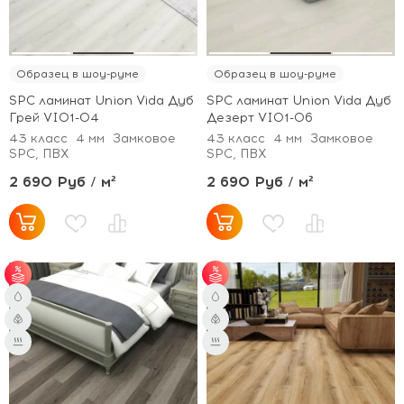
Образец в шоу-руме
Образец в шоу-руме
SPC ламинат Union Vida Дуб
SPC ламинат Union Vida Дуб
Грей VI01-04
Дезерт VI01-06
43 класс
4 мм
Замковое
43 класс
4 мм
Замковое
SPC, ПВХ
SPC, ПВХ
2 690 Руб / м²
2 690 Руб / м²
от 51 м² - скидка 3%;
от 51 м² - скидка 3%;
от 101 м² - скидка 5%.
от 101 м² - скидка 5%.