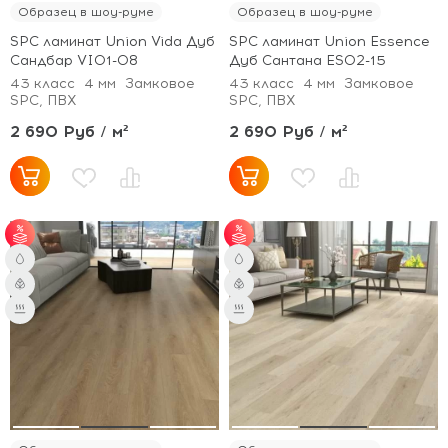
Образец в шоу-руме
Образец в шоу-руме
SPC ламинат Union Vida Дуб
SPC ламинат Union Essence
Сандбар VI01-08
Дуб Сантана ES02-15
43 класс
4 мм
Замковое
43 класс
4 мм
Замковое
SPC, ПВХ
SPC, ПВХ
2 690 Руб / м²
2 690 Руб / м²
от 51 м² - скидка 3%;
от 51 м² - скидка 3%;
от 101 м² - скидка 5%.
от 101 м² - скидка 5%.