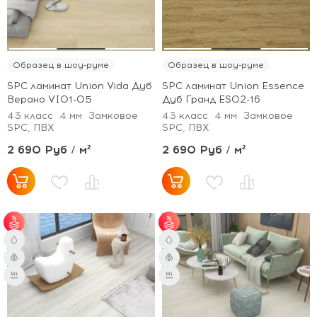
Образец в шоу-руме
Образец в шоу-руме
SPC ламинат Union Vida Дуб
SPC ламинат Union Essence
Верано VI01-05
Дуб Гранд ES02-16
43 класс
4 мм
Замковое
43 класс
4 мм
Замковое
SPC, ПВХ
SPC, ПВХ
2 690 Руб / м²
2 690 Руб / м²
от 51 м² - скидка 3%;
от 51 м² - скидка 3%;
от 101 м² - скидка 5%.
от 101 м² - скидка 5%.