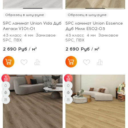
Образец в шоу-руме
Образец в шоу-руме
SPC ламинат Union Vida Дуб
SPC ламинат Union Essence
Легаси VI01-01
Дуб Милк ES02-03
43 класс
4 мм
Замковое
43 класс
4 мм
Замковое
SPC, ПВХ
SPC, ПВХ
2 690 Руб / м²
2 690 Руб / м²
от 51 м² - скидка 3%;
от 51 м² - скидка 3%;
от 101 м² - скидка 5%.
от 101 м² - скидка 5%.