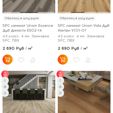
Образец в шоу-руме
Образец в шоу-руме
SPC ламинат Union Essence
SPC ламинат Union Vida Дуб
Дуб Династи ES02-14
Кантри VI01-07
43 класс
4 мм
Замковое
43 класс
4 мм
Замковое
SPC, ПВХ
SPC, ПВХ
2 690 Руб / м²
2 690 Руб / м²
от 51 м² - скидка 3%;
от 51 м² - скидка 3%;
от 101 м² - скидка 5%.
от 101 м² - скидка 5%.