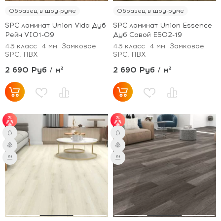
Образец в шоу-руме
Образец в шоу-руме
SPC ламинат Union Vida Дуб
SPC ламинат Union Essence
Рейн VI01-09
Дуб Савой ES02-19
43 класс
4 мм
Замковое
43 класс
4 мм
Замковое
SPC, ПВХ
SPC, ПВХ
2 690 Руб / м²
2 690 Руб / м²
от 51 м² - скидка 3%;
от 51 м² - скидка 3%;
от 101 м² - скидка 5%.
от 101 м² - скидка 5%.