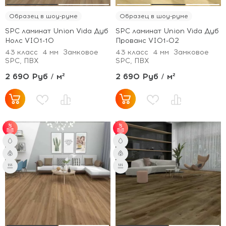
Образец в шоу-руме
Образец в шоу-руме
SPC ламинат Union Vida Дуб
SPC ламинат Union Vida Дуб
Нолс VI01-10
Прованс VI01-02
43 класс
4 мм
Замковое
43 класс
4 мм
Замковое
SPC, ПВХ
SPC, ПВХ
2 690 Руб / м²
2 690 Руб / м²
от 51 м² - скидка 3%;
от 51 м² - скидка 3%;
от 101 м² - скидка 5%.
от 101 м² - скидка 5%.