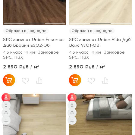
Образец в шоу-руме
Образец в шоу-руме
SPC ламинат Union Essence
SPC ламинат Union Vida Дуб
Дуб Брауни ES02-06
Вайс VI01-03
43 класс
4 мм
Замковое
43 класс
4 мм
Замковое
SPC, ПВХ
SPC, ПВХ
2 690 Руб / м²
2 690 Руб / м²
от 51 м² - скидка 3%;
от 51 м² - скидка 3%;
от 101 м² - скидка 5%.
от 101 м² - скидка 5%.