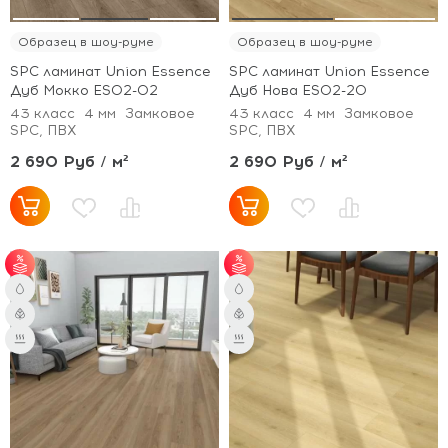
Образец в шоу-руме
Образец в шоу-руме
SPC ламинат Union Essence
SPC ламинат Union Essence
Дуб Мокко ES02-02
Дуб Нова ES02-20
43 класс
4 мм
Замковое
43 класс
4 мм
Замковое
SPC, ПВХ
SPC, ПВХ
2 690 Руб / м²
2 690 Руб / м²
от 51 м² - скидка 3%;
от 51 м² - скидка 3%;
от 101 м² - скидка 5%.
от 101 м² - скидка 5%.