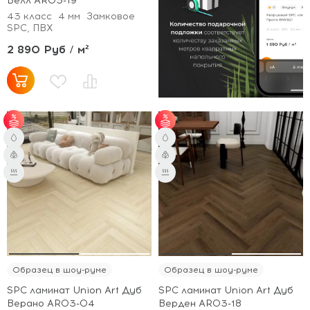
Велл AR03-19
43 класс
4 мм
Замковое
SPC, ПВХ
2 890 Руб / м²
от 51 м² - скидка 3%;
от 51 м² - скидка 3%;
от 101 м² - скидка 5%.
от 101 м² - скидка 5%.
Образец в шоу-руме
Образец в шоу-руме
SPC ламинат Union Art Дуб
SPC ламинат Union Art Дуб
Верано AR03-04
Верден AR03-18