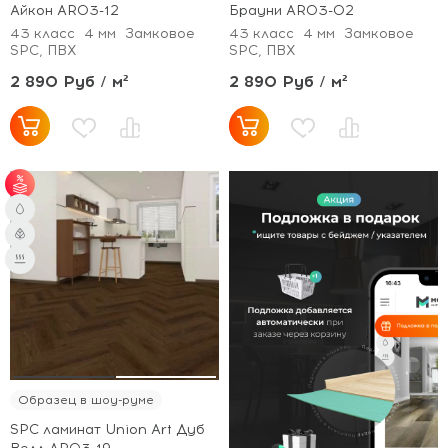
Айкон AR03-12
Брауни AR03-02
43 класс
4 мм
Замковое
43 класс
4 мм
Замковое
SPC, ПВХ
SPC, ПВХ
2 890 Руб / м²
2 890 Руб / м²
от 51 м² - скидка 3%;
от 101 м² - скидка 5%.
Образец в шоу-руме
SPC ламинат Union Art Дуб