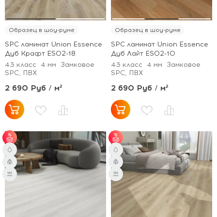
Образец в шоу-руме
Образец в шоу-руме
SPC ламинат Union Essence
SPC ламинат Union Essence
Дуб Крафт ES02-18
Дуб Лайт ES02-10
43 класс
4 мм
Замковое
43 класс
4 мм
Замковое
SPC, ПВХ
SPC, ПВХ
2 690 Руб / м²
2 690 Руб / м²
от 51 м² - скидка 3%;
от 51 м² - скидка 3%;
от 101 м² - скидка 5%.
от 101 м² - скидка 5%.