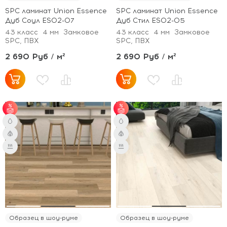
SPC ламинат Union Essence
SPC ламинат Union Essence
Дуб Соул ES02-07
Дуб Стил ES02-05
43 класс
4 мм
Замковое
43 класс
4 мм
Замковое
SPC, ПВХ
SPC, ПВХ
2 690 Руб / м²
2 690 Руб / м²
от 51 м² - скидка 3%;
от 51 м² - скидка 3%;
от 101 м² - скидка 5%.
от 101 м² - скидка 5%.
Образец в шоу-руме
Образец в шоу-руме