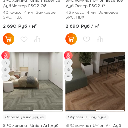
SPC ламинат Union Essence
SPC ламинат Union Essence
Дуб Честер ES02-08
Дуб Эспер ES02-17
43 класс
4 мм
Замковое
43 класс
4 мм
Замковое
SPC, ПВХ
SPC, ПВХ
2 690 Руб / м²
2 690 Руб / м²
от 51 м² - скидка 3%;
от 51 м² - скидка 3%;
от 101 м² - скидка 5%.
от 101 м² - скидка 5%.
Образец в шоу-руме
Образец в шоу-руме
SPC ламинат Union Art Дуб
SPC ламинат Union Art Дуб