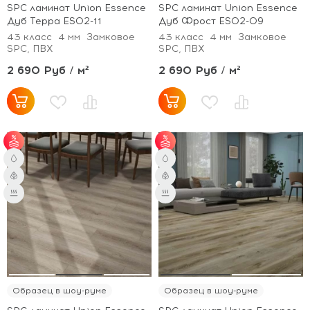
SPC ламинат Union Essence
SPC ламинат Union Essence
Дуб Терра ES02-11
Дуб Фрост ES02-09
43 класс
4 мм
Замковое
43 класс
4 мм
Замковое
SPC, ПВХ
SPC, ПВХ
2 690 Руб / м²
2 690 Руб / м²
от 51 м² - скидка 3%;
от 51 м² - скидка 3%;
от 101 м² - скидка 5%.
от 101 м² - скидка 5%.
Образец в шоу-руме
Образец в шоу-руме