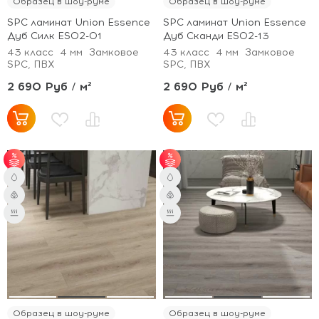
Образец в шоу-руме
Образец в шоу-руме
SPC ламинат Union Essence
SPC ламинат Union Essence
Дуб Силк ES02-01
Дуб Сканди ES02-13
43 класс
4 мм
Замковое
43 класс
4 мм
Замковое
SPC, ПВХ
SPC, ПВХ
2 690 Руб / м²
2 690 Руб / м²
от 51 м² - скидка 3%;
от 51 м² - скидка 3%;
от 101 м² - скидка 5%.
от 101 м² - скидка 5%.
Образец в шоу-руме
Образец в шоу-руме