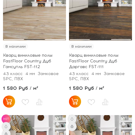
В наличии
В наличии
Кварц виниловые полы
Кварц виниловые полы
FastFloor Country Дуб
FastFloor Country Дуб
Гамсутль FST-112
Даргавс FST-111
43 класс
4 мм
Замковое
43 класс
4 мм
Замковое
SPC, ПВХ
SPC, ПВХ
1 580 Руб / м²
1 580 Руб / м²
HIT