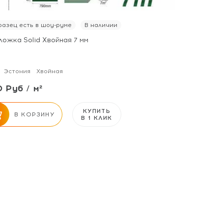
азец есть в шоу-руме
В наличии
ложка Solid Хвойная 7 мм
Эстония
Хвойная
 Руб / м²
КУПИТЬ
В КОРЗИНУ
В 1 КЛИК