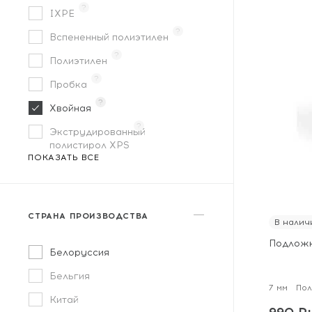
?
IXPE
?
Вспененный полиэтилен
?
Полиэтилен
?
Пробка
?
Хвойная
?
Экструдированный
полистирол XPS
ПОКАЗАТЬ ВСЕ
СТРАНА ПРОИЗВОДСТВА
В налич
Подложка
Белоруссия
Бельгия
7 мм
По
Китай