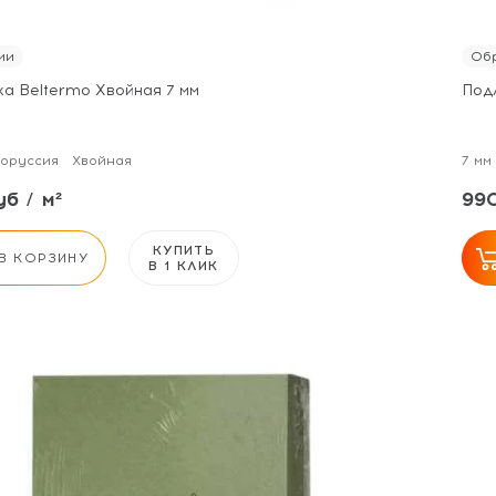
ии
Обр
а Beltermo Хвойная 7 мм
Под
оруссия
Хвойная
7 мм
б / м²
990
КУПИТЬ
В КОРЗИНУ
В 1 КЛИК