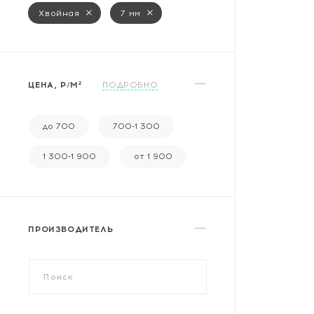
Массивная доска
Хвойная
7 мм
Террасная доска
Аксессуары для укладки
ЦЕНА, Р/М²
ПОДРОБНО
Настенные покрытия
Отопительное оборудование
до 700
700-1 300
Бренды
1 300-1 900
от 1 900
Новинки
ПРОИЗВОДИТЕЛЬ
По распродаже и скидке
Популярные товары