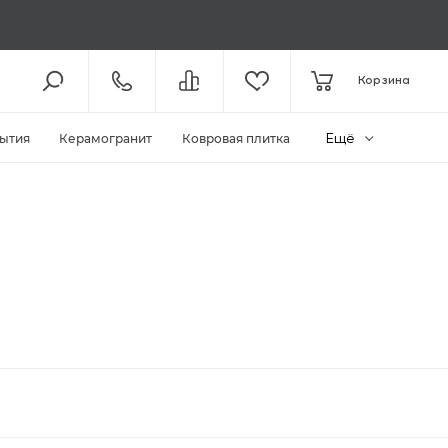
8 (800) 301-61-43
Корзина
КОЛЛ-ЦЕНТР /
С 11:00
+7 (495) 118-29-26
ШОУ-РУМ /
С 11:00
Ещё
ытия
Керамогранит
Ковровая плитка
ЗАКАЗАТЬ ЗВОНОК
ZAKAZ@MEGAPOLIYA.RU
E-MAIL
Видное, ул. Старо-Нагорная, д.
20 ТЦ «Видное Парк»
ШОУ-РУМ