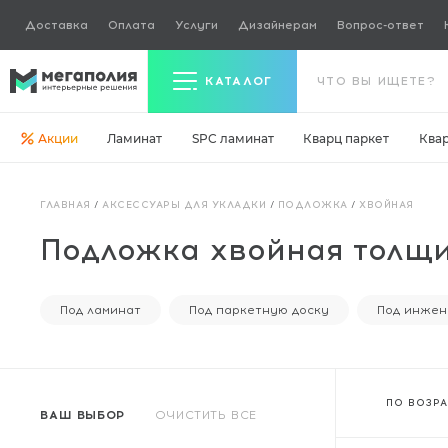
Доставка
Оплата
Услуги
Дизайнерам
Вопрос-ответ
КАТАЛОГ
Акции
Ламинат
SPC ламинат
Кварц паркет
Ква
Керамогранит
ГЛАВНАЯ
/
АКСЕССУАРЫ ДЛЯ УКЛАДКИ
/
ПОДЛОЖКА
/
ХВОЙНАЯ
Ламинат
Подложка хвойная толщи
Кварц паркет
Кварцвинил
Под ламинат
Под паркетную доску
Под инжен
Ковровая плитка
Паркетная доска
ПО ВОЗР
ВАШ ВЫБОР
ОЧИСТИТЬ ВСЕ
Инженерная доска