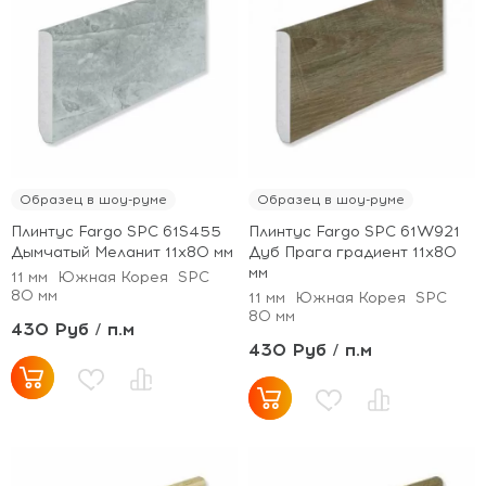
Образец в шоу-руме
Образец в шоу-руме
Плинтус Fargo SPC 61S455
Плинтус Fargo SPC 61W921
Дымчатый Меланит 11х80 мм
Дуб Прага градиент 11х80
мм
11 мм
Южная Корея
SPC
80 мм
11 мм
Южная Корея
SPC
80 мм
430 Руб / п.м
430 Руб / п.м