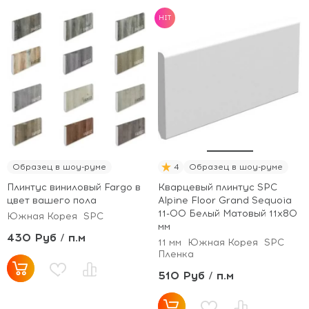
HIT
Образец в шоу-руме
4
Образец в шоу-руме
Плинтус виниловый Fargo в
Кварцевый плинтус SPC
цвет вашего пола
Alpine Floor Grand Sequoia
11-00 Белый Матовый 11х80
Южная Корея
SPC
мм
430 Руб / п.м
11 мм
Южная Корея
SPC
Пленка
510 Руб / п.м