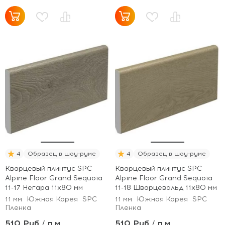
4
Образец в шоу-руме
4
Образец в шоу-руме
Кварцевый плинтус SPC
Кварцевый плинтус SPC
Alpine Floor Grand Sequoia
Alpine Floor Grand Sequoia
11-17 Негара 11х80 мм
11-18 Шварцевальд 11х80 мм
11 мм
Южная Корея
SPC
11 мм
Южная Корея
SPC
Пленка
Пленка
510 Руб / п.м
510 Руб / п.м