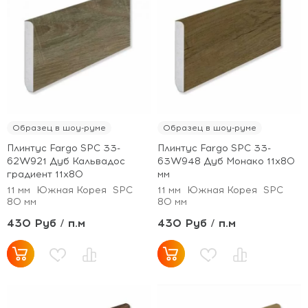
Образец в шоу-руме
Образец в шоу-руме
Плинтус Fargo SPC 33-
Плинтус Fargo SPC 33-
62W921 Дуб Кальвадос
63W948 Дуб Монако 11х80
градиент 11х80
мм
11 мм
Южная Корея
SPC
11 мм
Южная Корея
SPC
80 мм
80 мм
430 Руб / п.м
430 Руб / п.м